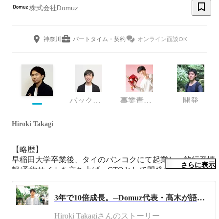
株式会社Domuz
神奈川
パートタイム・契約
オンライン面談OK
バックオフィス
事業責任者
開発
Hiroki Takagi
【略歴】

早稲田大学卒業後、タイのバンコクにて起業し、旅行系情
さらに表示
報/予約サイトを立ち上げ、CTOとして開発全般を担う。
その後フリーランスエンジニア期間を経て、ベトナムのホ
ーチミンにてSPARK X LAB(現 : REAPRA Technology)の創
3年で10倍成長。─Domuz代表・髙木が語る、花と観葉植物D2Cの舞台裏（2025年6月）
業に関わり、現地法人の代表に就任、ベトナム人向け人材
ポータル、女性向けWEBメディアの立ち上げ、日系大手
Hiroki Takagiさんのストーリー