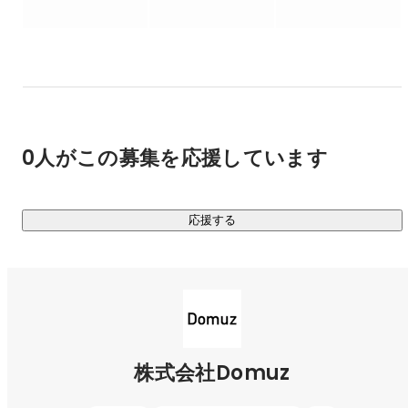
部署や肩書きよりも、“役割”が先に生まれる会社だから、自分
の仕事が、会社と産業を前に進める手応えを文字通り、毎日
感じられます。

スタートアップで働きたい人、

事業を大きくする過程にワクワクする人、

自分の重要感と当事者性を持って働きたい人へ。

0人がこの募集を応援しています
Domuzは、あなたにとって唯一無二のフィールドです。

応援する
=======================================

私たち株式会社Domuz（ドムズ）は、

「ITとデザインでみどりのある暮らしをもっと身近に」とい
うミッションのもと、

・観葉植物のオンラインストア「アンドプランツ（AND 
PLANTS）」

株式会社Domuz
・お花のオンラインストア「アンドフラワー（AND 
FLOWER）」
