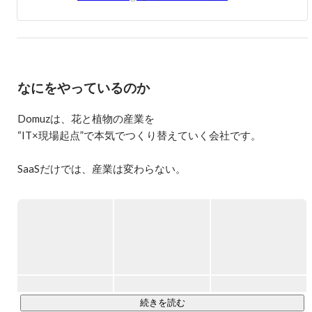
企業向けの受託開発オフショア拠点開発を行う。

2018年に帰国し、株式会社Domuzを創業。

Domuzでは、もともと趣味であった観葉植物と花に関わり
たいと思い、花卉産業DX事業を行っている。
なにをやっているのか
Domuzは、花と植物の産業を

“IT×現場起点”で本気でつくり替えていく会社です。

SaaSだけでは、産業は変わらない。

戦略の資料だけでも、構造は動かない。

Domuzは、倉庫・物流・小売・EC・卸・クリエイティブ・シ
ステムまですべてを自社で抱え、「産業が動く瞬間」を現場
から丸ごと体験できる、稀少なスタートアップです。

ひとつのアイデアが、翌日の倉庫の動きを変え、現場の改善
が、事業の成長に直結する。

続きを読む