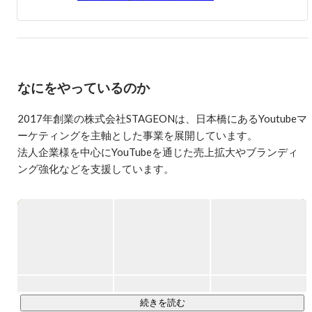
当時に提供を開始した『法人向けYouTube運営代行事業』
は、マーケティング領域からアプローチした運営方法によ
り、急成長を遂げるチャンネルやマネタイズまで至るチャ
ンネルを多く輩出している。
なにをやっているのか
2017年創業の株式会社STAGEONは、日本橋にあるYoutubeマ
ーケティングを主軸とした事業を展開しています。

法人企業様を中心にYouTubeを通じた売上拡大やブランディ
ング強化などを支援しています。

https://stageon.jp/
私たちは、クライアントの未来をより豊かにし、価値あるも
のを創り出すことを大切にしています。

企業様・個人事業主様のYouTubeチャンネルの運用・プロデ
ュースを行い、成果創出まで一貫して行っています。

続きを読む