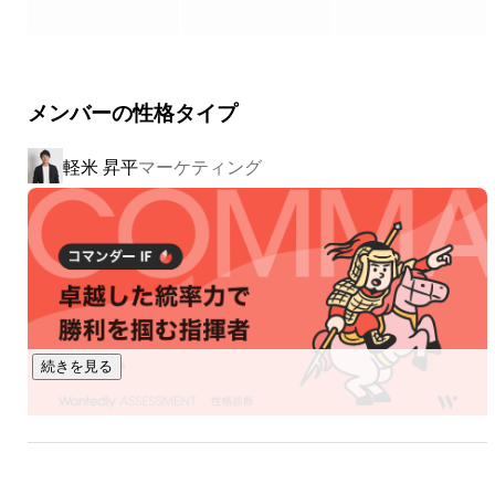
「もっと会社の認知度を広げていきたい！」「もっとビジネ
スをスケールさせたい！」という想いの実現に向けて、チー
ム一丸となって取り組んでいます。

メンバーの性格タイプ
これまでに250以上のチャンネルの運営、プロデュースに携
わり、

軽米 昇平
マーケティング
登録者数は10万人規模から、

最大で130万人を超えるチャンネルまで幅広く運営してきま
した。

STAGEONでは、YouTubeを活用してビジネスの成長と革新を
促進するという想いのもと、

「コンテンツマーケティングでビジネスに革命を」というビ
続きを見る
ジョンを掲げています。

Youtube運用にとどまらず、

クライアントの成果を最大化するために、戦略設計から実行
まで一貫してサポートしています。