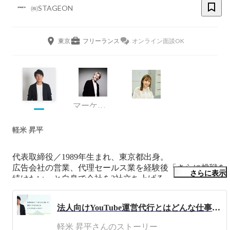
㈱STAGEON
東京
フリーランス
オンライン面談OK
マーケティング
軽米 昇平
代表取締役／1989年生まれ、東京都出身。

広告会社の営業、代理セールス業を経験後「さらに挑戦を
さらに表示
続けたい」と自身で会社を2社立ち上げる。

大規模なプロモーションの運営やWEBマーケティングコ
ンサルの経験を経て、STAGEONへJOIN。

法人向けYouTube運営代行とはどんな仕事なのか？
たったの3名しかいなかったスタッフは今や80名を超え、
売上ともに会社の規模は成長中。

軽米 昇平さんのストーリー