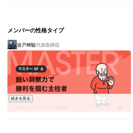
まで、あらゆるデスクワークを自動化することができます。

国内での利用社数は40,000社を超えており直近の事業成長率
は300%以上を達成しており、今後は日本だけでなくグローバ
メンバーの性格タイプ
ルにサービスを展開し、世界中で退屈な仕事から人々に時間
を取り戻すことを目指しています。

波戸﨑駿
代表取締役
https://x.gd/sAt7Y
続きを見る
古市 幸太郎
エンジニア