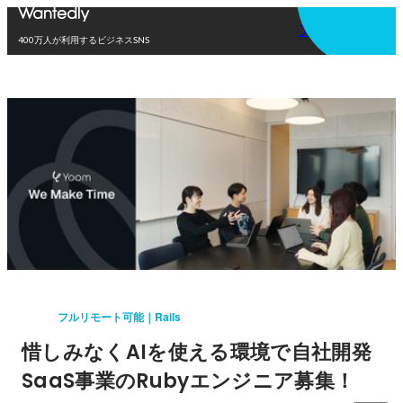
アプリを使う
400万人が利用するビジネスSNS
フルリモート可能｜Rails
惜しみなくAIを使える環境で自社開発
SaaS事業のRubyエンジニア募集！