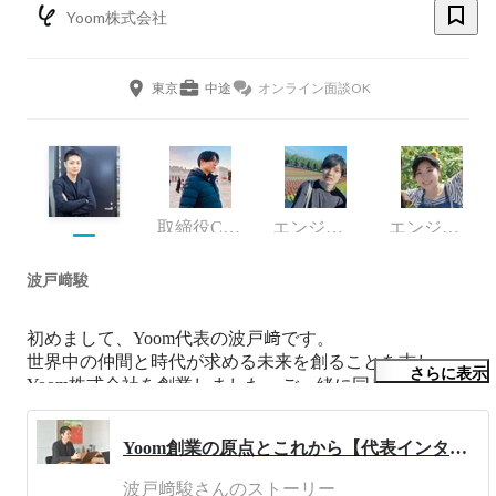
Yoom株式会社
東京
中途
オンライン面談OK
取締役CTO、COO
エンジニア
エンジニア
波戸﨑駿
初めまして、Yoom代表の波戸﨑です。

世界中の仲間と時代が求める未来を創ることを志し、
さらに表示
Yoom株式会社を創業しました。ご一緒に同じビジョンを
目指して頂ける方とお会いできるのを楽しみにしていま
す！

Yoom創業の原点とこれから【代表インタビュー】
同志社大学を卒業後、新卒で株式会社じげんに入社後、3
波戸﨑駿さんのストーリー