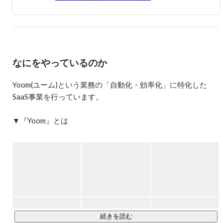
年目から基幹事業である求人事業部の事業責任者に就任。

2度のM&Aや大手通信会社との事業提携を実施後、株式会
社TimeTechnologiesを設立。

2022年に株式会社ブレインパッドへTimeTechnologies社の
株式を譲渡し、Yoom株式会社を設立。
なにをやっているのか
Yoom(ユーム)という業務の「自動化・効率化」に特化した
SaaS事業を行っています。

▼『Yoom』とは

YoomはAPI・RPA・OCR・AIなどの様々な自動化技術をノー
コードで組み合わせることで、事務作業をはじめとする日々
のデスクワークを誰でも簡単に自動化することができるハイ
パーオートメーションツールです。

「業務効率化」にど真ん中のサービスで、セールスなどのフ
ロント業務から、人事・労務・経理といったバックオフィス
続きを読む