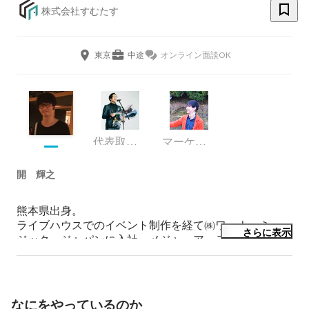
株式会社すむたす
東京
中途
オンライン面談OK
代表取締役
マーケティング
開 輝之
熊本県出身。

ライブハウスでのイベント制作を経て㈱ワーナーミュー
さらに表示
ジック・ジャパンに入社。メジャーアーティストのマネ
ジメント業務を経験した後、カルチュア・コンビニエン
ス・クラブ㈱へ入社。ライセンス事業部スターバックス
の店長として店舗運営、人材育成などの業務を行う。

IT×不動産領域で自らのスキルを活かし、人々を幸せに
なにをやっているのか