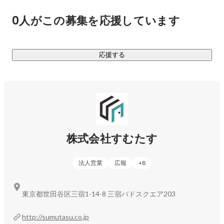
0人がこの募集を応援しています
https://sumutasu.jp/
AI技術で物件売却を＜最短2日＞に短縮したマンション売却サ
ービス

応援する
https://sumutasu.jp/buy
当社から物件を直接購入するリノベーションマンション販売
サービス

株式会社すむたす
【　これまでの実績　】

2019年：『アジアを代表する30歳未満の30人』にて代表の
法人営業
広報
+
8
角が選出

2020年：「Ruby biz グランプリ 2020」にて特別賞を受賞

2023年：シリーズCラウンドにて総額13億円の資金調達を実
東京都世田谷区三宿1-14-8 三宿バドスクエア203
施

2024年：デットファイナンスによる総額22億円の資金調達を
http://sumutasu.co.jp