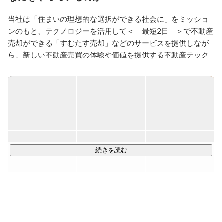
したいとの想いで、すむたすへ入社。

当社は「住まいの理想的な選択ができる社会に」をミッショ
すむたすでは柔軟な働き方ができるため、バンドでベー
ンのもと、テクノロジーを活用して＜　最短2日　＞で不動産
スを弾いたり、家でコーヒーの焙煎をしたり、人と会っ
たりとプライベートも充実。好きなことはキャンプ、喫
売却ができる「すむたす売却」などのサービスを提供しなが
茶店巡り、電車旅、ゲーム、ラーメン。国立音楽院卒
ら、新しい不動産売買の体験や価値を提供する不動産テック
企業です。

当社のようなビジネスは「iBuyer」と呼ばれ、アメリカでは
設立から数年で時価総額が1兆円を超えるスタートアップが出
現するなど成長著しい分野ですが、日本国内ではまだ参入企
業はほとんどありません。

【　すむたすについて　】

続きを読む
https://www.youtube.com/watch?v=aKO0Zl0yWpc
https://sumutasu.co.jp/members