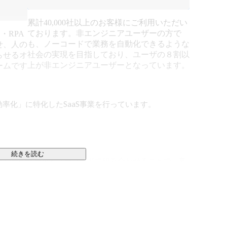
累計40,000社以上のお客様にご利用いただい
ております。非エンジニアユーザーの方で
・RPA
も、ノーコードで業務を自動化できるような
せ、人の
社会の実現を目指しており、ユーザの８割以
らせるオ
上が非エンジニアユーザーとなっています。
ームです
効率化」に特化したSaaS事業を行っています。

続きを読む
どの様々な自動化技術をノーコードで組み合わせることで、事
ークを誰でも簡単に自動化することができるハイパーオ
で、セールスなどのフロント業務から、人事・労務・経