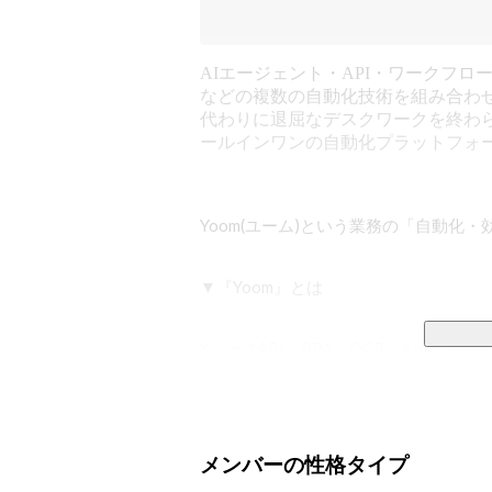
AIエージェント・API・ワークフロー
などの複数の自動化技術を組み合わ
代わりに退屈なデスクワークを終わ
ールインワンの自動化プラットフォ
Yoom(ユーム)という業務の「自動化・
▼『Yoom』とは

YoomはAPI・RPA・OCR・AIな
務作業をはじめとする日々のデスクワ
ートメーションツールです。

メンバーの性格タイプ
「業務効率化」にど真ん中のサービス