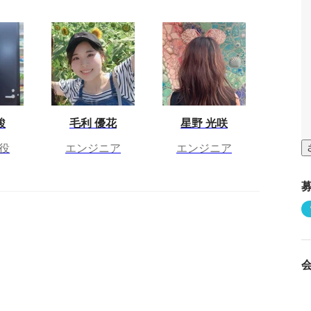
駿
毛利 優花
星野 光咲
役
エンジニア
エンジニア