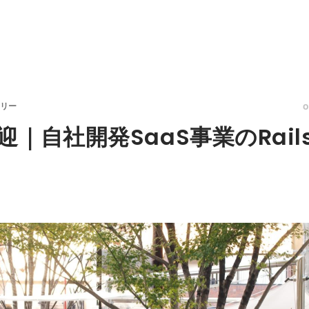
トリー
｜自社開発SaaS事業のRai