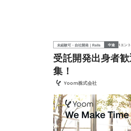
中途
1エン
未経験可・自社開発｜Rails
受託開発出身者歓迎
集！
Yoom株式会社