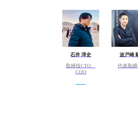
石井 淳史
波戸崎 
取締役CTO、
代表取締
COO