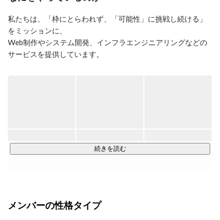
私たちは、「枠にとらわれず、「可能性」に挑戦し続ける」
をミッションに、

Web制作やシステム開発、インフラエンジニアリングなどの
サービスを提供しています。

現在160名以上の社員のうち8割以上がエンジニアやデザイナ
ー。

クライアントは直取引も多く、大手携帯キャリアからITサー
ビスを手がける有名企業まで様々です。

この19年で土台が固まり、今後は更なる成長と発展の時期を
迎えています。
続きを読む
メンバーの性格タイプ