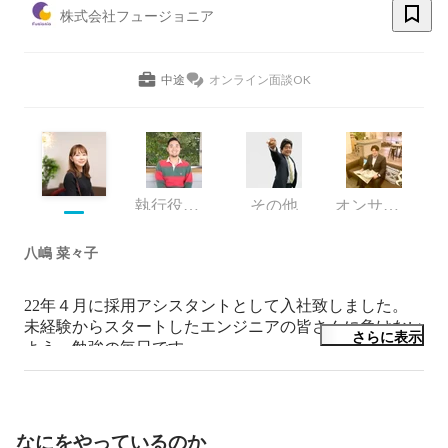
株式会社フュージョニア
中途
オンライン面談OK
執行役員 兼 IXISCREATE(株)代表取締役
その他
オンサイトサービス事業部 営業
八嶋 菜々子
22年４月に採用アシスタントとして入社致しました。

未経験からスタートしたエンジニアの皆さんに負けない
さらに表示
よう、勉強の毎日です。

一緒に頑張りましょう！
なにをやっているのか