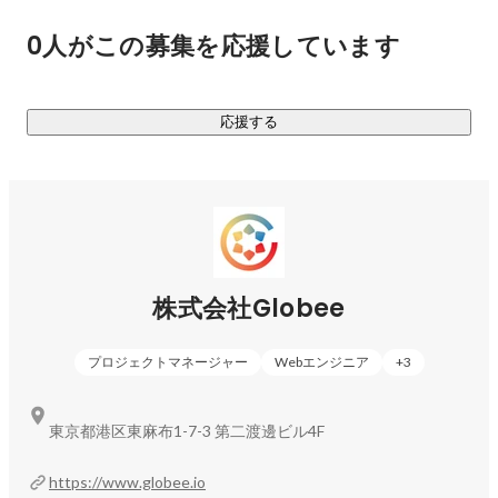
となりました。

0人がこの募集を応援しています
abceedはBtoC市場で大きなシェアを獲得しながら、2020年5
月に実施した「株式会社三省堂」との業務提携によりabceed
応援する
は同社の展開する教科書・参考書への対応を開始しておりま
す。

2021年度より全国の中学・高等学校現場へのサービス導入を
開始し、2023年度の中学・高等学校の導入生徒数は前年対比
「2.5倍」成長を実現しております。

株式会社Globee
https://www.youtube.com/watch?v=F-enhyLhGiA
プロジェクトマネージャー
Webエンジニア
+
3
その他、AI英語スクール ABCEED ENGLISH（英語学校事業）
の運営や法人企業への展開など、ここまで大きく事業を拡大
して参りました。

東京都港区東麻布1-7-3 第二渡邊ビル4F
◎ メディア掲載実績

https://www.globee.io