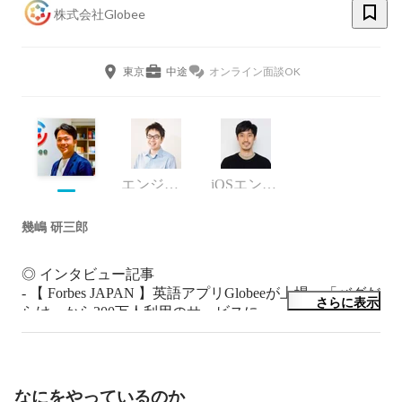
株式会社Globee
東京
中途
オンライン面談OK
エンジニア
iOSエンジニア
幾嶋 研三郎
◎ インタビュー記事

- 【 Forbes JAPAN 】英語アプリGlobeeが上場　「バグだ
さらに表示
らけ」から300万人利用のサービスに

https://forbesjapan.com/articles/detail/63855

- 【 DIAMOND SIGNAL 】「EdTechは儲からない」を乗
り越え上場、AI活用“超パーソナライズ英語教材”で躍進
の「abceed」

なにをやっているのか