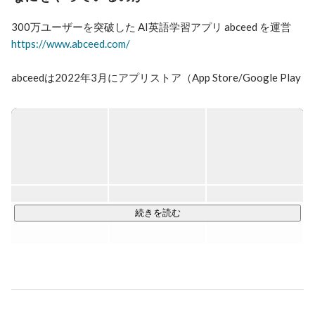
https://signal.diamond.jp/articles/-/1671

- 【 日経ビジネス 】300万超DLの英語学習アプリ、人気
教材の活用で信頼勝ち取る

https://business.nikkei.com/atcl/NBD/19/00114/00196/
https://www.abceed.com/
abceedは2022年3月にアプリストア（App Store/Google Play 
ストア）の教育アプリ売上げランキングにおいて「1位」を獲
得、2022年12月には、登録ユーザー数「300万人」を突破し
ました。

abceedの特徴は「英語学習サービス」でありながら、「コン
テンツプラットフォーム」という側面も持ち合わせている点
が大きな特徴です。市販の書店で販売される人気英語教材が
既に「700冊」以上掲載されており、英語学習者は質の高い
人気英語教材をデジタル上で学習することが可能です。

続きを読む
また、「AI」を活用し「700冊」以上の人気英語教材の中か
ら、一人ひとりの英語力を上げるのに最適な単語や問題をレ
コメンドすることで、従来では不可能なレベルに学習効率を
高めます。

2023年3月には「ソニー・ピクチャーズ エンタテインメン
ト」の映画・ドラマ作品を活用した英語学習機能が利用可能