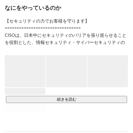
とを役割として、究極のセキュリティである「人の心根
なにをやっているのか
を良くすることでセキュリティのことを考える必要のな
い世界の実現」を目指し、事業を進めています。
【セキュリティの力でお客様を守ります】

================================

CISOは、日本中にセキュリティのバリアを張り巡らせること
を役割とした、情報セキュリティ・サイバーセキュリティの
支援会社です。

日本の会社のうち99％は、中堅・中小企業。

その中堅・中小企業を守ることが、結果的に日本にセキュリ
ティのバリアを

張り巡らせることに繋がると考えています。

サイバーセキュリティは、目に見えず、わかりにくい。

続きを読む
実際に被害に遭ってから、ことの重要性に気づくことが多く
あります。

痛い目を見る前に対策を打っていただけるように、わかりや
すい情報発信に努めています。
