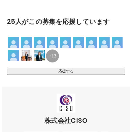
具体的には、講演や執筆、メディアを通じた啓蒙活動を行な
いつつ、自社のセキュリティ実態を理解してもらうために、
25人がこの募集を応援しています
弊社独自の診断サービスである「CISOセキュリティ診断」を
提供しています（特許取得済み）。診断後は、お客様の守り
たいもの（個人情報など）、大切にしたいもの（ノウハウな
ど）に優先順位付けを行いながら様々なセキュリティ支援サ
ービスを行なっています。

+13
【私たちの主なサービスをご紹介】

応援する
================================

■CISOセキュリティ診断

セキュリティ対策の第一歩は、ゴールをはっきりさせた上
で、自社の実態を正しく知ることだと考えています。 知らな
いことには具体的な打ち手が見えません。そのために、お客
様の脆弱点や問題点をはっきりさせたのちに、取り組みの方
向性を明確にし、セキュリティの強み弱みを数値化します。
株式会社CISO
（CISOで特許を取得した独自の診断です）
