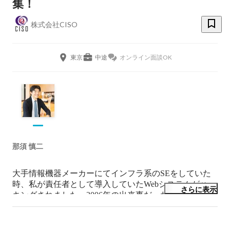
集！
株式会社CISO
東京
中途
オンライン面談OK
那須 慎二
大手情報機器メーカーにてインフラ系のSEをしていた
時、私が責任者として導入していたWebシステムがハッ
さらに表示
キングされました。2006年の出来事だったため、サイバ
ーセキュリティに関する情報がほぼない時代でした。そ
の後、大手経営コンサルティング会社での経験を経て起
業。「日本にセキュリティのバリアを張り巡らせる」こ