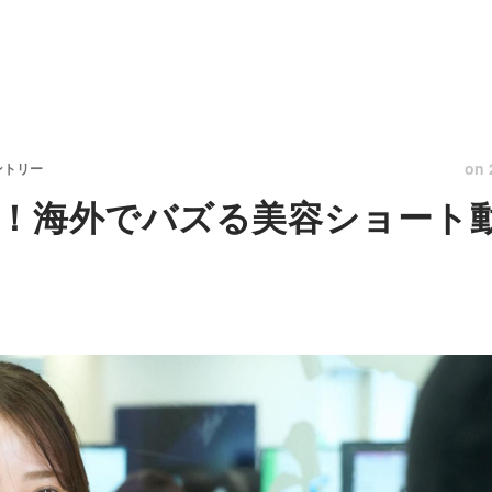
on
ントリー
！海外でバズる美容ショート