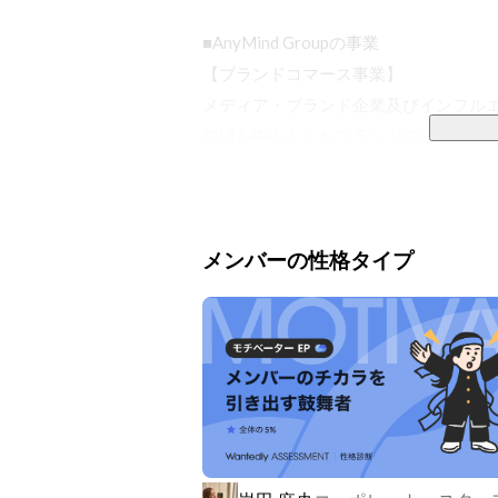
■AnyMind Groupの事業

【ブランドコマース事業】

メディア・ブランド企業及びインフルエ
領域を中心としたブランドの設計・企画
ング、物流管理をワンストップで支援す
【パートナーグロース事業】

メンバーの性格タイプ
Webメディアやアプリを運営するパブ
ムを活用した収益化及びブランド成長に
★最新のニュースはこちらでご覧くださ
▶︎
https://anymindgroup.com/ja/news/
なぜやるのか