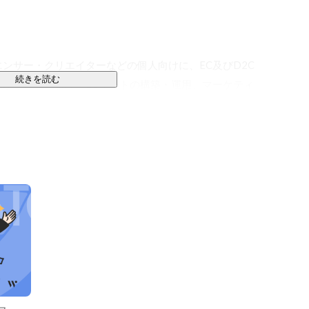
ンサー・クリエイターなどの個人向けに、EC及びD2C
続きを読む
から、生産管理、ECサイトの構築・運用、マーケティ
るプラットフォームを開発・提供しています。

リッシャーとクリエイター向けに、自社プラットフォー
向けた支援サービスを提供しています。

い
