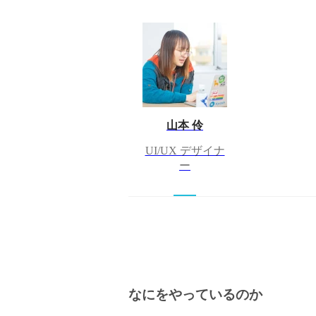
山本 伶
UI/UX デザイナ
ー
なにをやっているのか