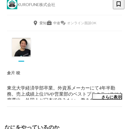
KUROFUNE株式会社
愛知
中途
オンライン面談OK
倉片 稜
東北大学経済学部卒業。外資系メーカーにて4年半勤
務。売上成績上位1%や営業部のベストプラクティスに4
さらに表示
度選出。外国人が日本で住みたい・働きたいと思えるよ
うな社会を実現すべく2018年2月にKUROFUNE株式会
社を設立。外国人の生活支援を行うために2020年に一般
社団法人在日外国人就業者支援協会を設立。

なにをやっているのか