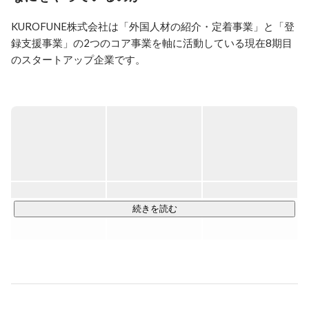
自転車で日本１周をしたりバイクで台湾１周したり、ア
クティブな旅行が大好き。日本は47都道府県制覇。働き
KUROFUNE株式会社は「外国人材の紹介・定着事業」と「登
ながら年に12カ国も海外旅行に行っている。
録支援事業」の2つのコア事業を軸に活動している現在8期目
のスタートアップ企業です。

「外国人材の紹介・定着事業」においては、日本で働きたい
と思っていても就業先を知る機会が限られているため希望す
る会社になかなか就職できない、就職したけど企業が外国人
の採用に慣れていないために定着しなかった、そのような外
国人と企業の悩みを解決するためにテックの力を駆使し事業
を展開しています。

「登録支援事業」では、今後さらに増加が見込まれる特定技
続きを読む
能外国人(現在約32万人)と、彼らを受け入れる企業の双方の
橋渡し役となるべく、従来アナログな業務である登録支援業
務の一部DX化を実現しサービスとして展開しています。ま
た、ビザの更新業務も併せて行っています。

最近では、その他システムやアプリケーションの受託開発の