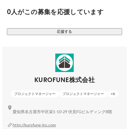
依頼も増えており、今後さらに多角度から外国人の生活イン
0人がこの募集を応援しています
フラを整えるため、そして「外国人が住みやすい、働きやす
い社会」を実現するために活動していきます。

応援する
外国人材は大都市圏に多くいる印象がありますが、地方都市
にも多くいらっしゃいます。実際、地方都市のメーカーは外
国人材を多く必要としており地方都市への参入をKUROFUNE
株式会社は積極的に行なっています。

東京・大阪・名古屋などの大都市圏とは違い人口減少の傾向
がすでに始まっている地方都市において人材は大事な資産で
KUROFUNE株式会社
あり、当社の「外国人材の紹介・定着事業」は外国人の日本
定着を進めるとともに地方創生への貢献も大いにあります。
プロジェクトマネージャー
プロジェクトマネージャー
+
8
「登録支援事業」では外国人の日々の生活での困りごと・悩
み事を細かなに解決することでよりシームレスにそれぞれの
職場・地域と融合できる環境づくりを行なっています。
愛知県名古屋市中区栄1-10-29 伏見FGビルディング8階
http://kurofune-inc.com