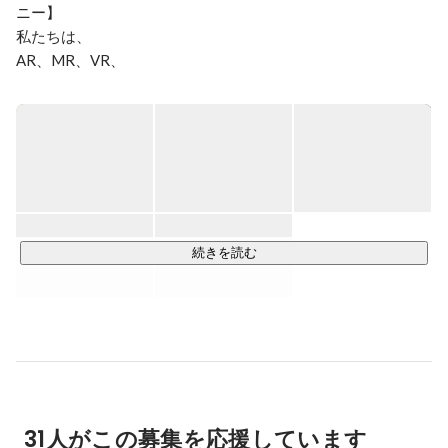
ニー】

私たちは、

AR、MR、VR、

そしてメタバース専門のソリューションカンパニーです。

それらの分野において、

技術コンサルティングやプランニングから、

グラフィック、システム開発まで行っています。

そして、PoCの開発や仮説検証などもご支援しております。

私たちの実績は、

続きを読む
エンタープライズの現場作業支援から、

教育教材、テレビ放送、イベント、ライブ、

デジタルサイネージ、広告・販促、観光促進など

多岐にわたる分野で活用いただいております。

▼プレミアムアーツのTechnology

常に新たな技術トレンドを追求し、

31人がこの募集を応援しています
AIやIoTなどの技術も積極的に取り入れ、
