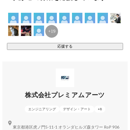
最新のITソリューションを提供することをミッションとして
います。

そしてこの分野における自社サービスのプラットフォームを
+19
保有しており、

ライセンス提供することも行っております。

応援する
私たちのシステムを導入いただくことで、

より短期間・低コストでのAR、MR、VRのソリューション提
供が実現しています。

【AR Biz Information Website】
https://www.aspacebiz.com/
【VR Biz Information Website】
https://www.live-xr.com/
株式会社プレミアムアーツ
エンジニアリング
デザイン・アート
+
8
東京都港区虎ノ門5-11-1 オランダヒルズ森タワー RoP 906