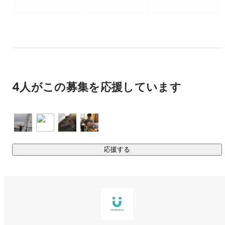
自分たちで作り上げたサービスを一定の成功事例として、パ
ートナー企業と新たに共同事業とし、

パートナー企業の強みやリソースをサービスの成長戦略に取
り込み一緒にサービス、事業を推進しております。

依頼されたことを実現するだけの受託型ではなく、共同事業
として

4人がこの募集を応援しています
自社サービスと同様に自分たちでサービスの価値を高めてい
く。

その共同事業の契約モデル、成長戦略を「成果報酬型オープ
ンイノベーション」と銘打っています。

具体的には自社サービスの開発、受託開発、技術支援など、
応援する
多角的にIT事業を行なっております。

01. 新規事業創出 / グロース支援

進化するテクノロジーとこれからの可能性に注視し、事業ア
イデアを自社で創出します。

またお客様の新規事業支援も行っており、
