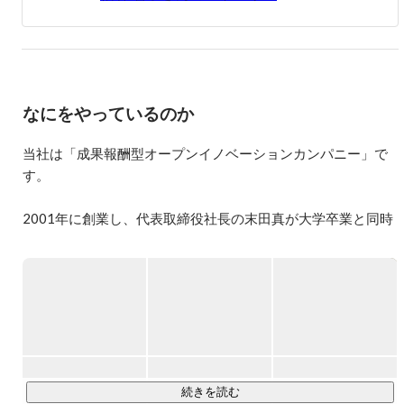
なにをやっているのか
当社は「成果報酬型オープンイノベーションカンパニー」で
す。

2001年に創業し、代表取締役社長の末田真が大学卒業と同時
に創業しました。

インターネットを通じて情報流通のあり方が劇的に変化する
ことを実感し、

その変化の中に、たくさんの事業やサービスを作るチャンス
が多くあると気づき

「情報流通の進歩と発展に貢献する」それが理念となってい
ます。

続きを読む