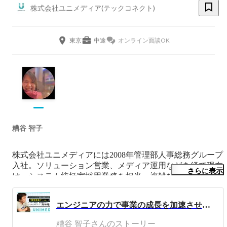
株式会社ユニメディア(テックコネクト)
東京
中途
オンライン面談OK
糟谷 智子
株式会社ユニメディアには2008年管理部人事総務グループ
入社。ソリューション営業、メディア運用などを経て現在
さらに表示
は、システム統括室採用業務を担当。複雑な話の整理と効
率的な業務フロー構築/改善が得意です。

エンジニアの力で事業の成長を加速させる、「開発推進チーム」の仕事
苦手なことは自動車の運転で、前方不注意のパトカーに後
糟谷 智子さんのストーリー