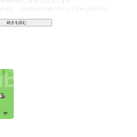
る多種多様なご要望にお応えします！

ボ参画等、ご依頼内容/規模に合わせて柔軟な体制で取り
続きを読む
設計からリリース、その後の運用まで対応し、

期を加味し適切にご提案いたします。

運用、保守



Django、Node.js

スト
