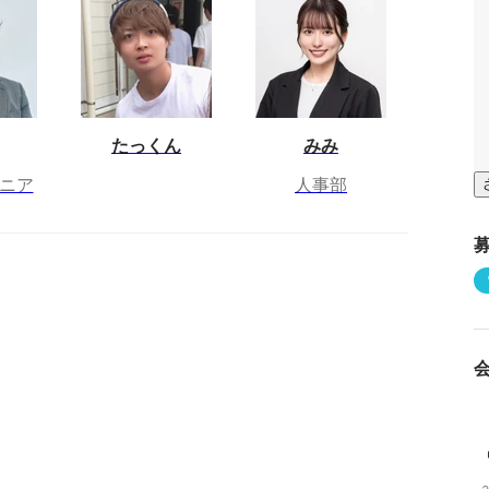
たっくん
みみ
ジニア
人事部