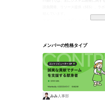
IT部門では、主にシステム開発に関す
請負開発、リソース提供（SES）、ラ
組んでいます。

技術トレンドを考慮したモダン開発で、
不必要なコストを抑え、予算＋機能＋納
＜対応領域＞

メンバーの性格タイプ
企画、調査、設計、開発、試験、公開、
JavaScript、React、Vue.js、Type Script
Spring Boot、Laravel、Ruby on Rails、
Swift、Kotlin、Flutter

＜PJ例＞

①次世代向け生成AIアプリ開発

・フェーズ：基本・詳細設計、開発、テ
みみ
人事部
・言語：Python,TypeScript,JavaScript
