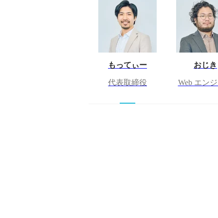
もってぃー
おじき
代表取締役
Web エン