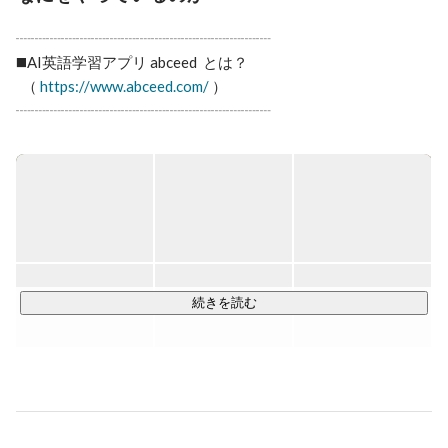
https://signal.diamond.jp/articles/-/1671

- 【 日経ビジネス 】300万超DLの英語学習アプリ、人気
┈┈┈┈┈┈┈┈┈┈┈┈┈┈┈┈┈  

教材の活用で信頼勝ち取る

https://business.nikkei.com/atcl/NBD/19/00114/00196/
️◼️AI英語学習アプリ abceed  とは？

  （ 
https://www.abceed.com/
 ）

┈┈┈┈┈┈┈┈┈┈┈┈┈┈┈┈┈  

＊2025年11月期末累計ユーザー数600万人突破

＊2023年3月アプリストアの教育アプリランキング１位獲得 

abceedは従来バラバラであった「教材コンテンツ」「テス
ト」「学習ツール」「スクール（学校）」 を包括した、AI英
語学習プラットフォームでです。

◼️教材コンテンツ：英語学習コンテンツ1300以上を掲載

続きを読む
◼️学習ツール：30種類以上の豊富な学習機能

◾️テスト：TOEIC®︎・英検®︎のオンライン模試

◾️スクール：ライブ講義など英会話スクール的な活用も

また、新規機能のリリースも行なっており、映画・ドラマ・
アニメを見ながら英語学習ができる機能や、シナリオ仕立て