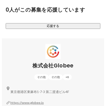
で学べる英会話レッスンなども利用可能です。

0人がこの募集を応援しています
豊富な学習機能ゆえに英語学習者およびTOEIC®︎受験者の約8
割以上の認知を誇り、現在の登録ユーザー数は600万人を突
応援する
破しています。

┈┈┈┈┈┈┈┈┈┈┈┈┈┈┈┈┈  

️◼️ 「abceed」の学校・法人展開とは？

┈┈┈┈┈┈┈┈┈┈┈┈┈┈┈┈┈

toC向けの大きな基盤を持ったことにより、2021年度より全
国の中学・高等学校・法人向けサービスの提案を開始しまし
株式会社Globee
た。学校向けには教科書や単語帳などの副教材が利用可能な
abceedと教員向けの学習状況や成果の確認ができる管理画面
その他
その他
+
8
（abceed for school）をご提案。学校事業においては令和8年
度の学校有料会員数が前年同月比で195%成長を達成していま
す。

東京都港区東麻布1-7-3 第二渡邊ビル4F
企業向けには研修や福利厚生の一つとしてご利用いただいて
https://www.globee.io