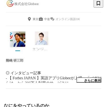
株式会社Globee
東京
中途
オンライン面談OK
エンジニア
幾嶋 研三郎
◎ インタビュー記事

- 【 Forbes JAPAN 】英語アプリGlobeeが上場　「バグだ
さらに表示
らけ」から300万人利用のサービスに

https://forbesjapan.com/articles/detail/63855

- 【 DIAMOND SIGNAL 】「EdTechは儲からない」を乗
り越え上場、AI活用“超パーソナライズ英語教材”で躍進
の「abceed」

なにをやっているのか