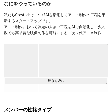
われない」——そんな制作現場の深刻な課題があること
なにをやっているのか
も知り、何かできないかと本気で考えるようになりまし
た。

私たちCrestLabは、生成AIを活用してアニメ制作の工程を革
CrestLabでは、生成AI（特にLLMや画像生成）を活用し
新するスタートアップです。

て、

アニメ制作において課題の大きい工程をAIで自動化し、少人
“アニメ制作の当たり前”を変える、新しい仕組みを創っ
数でも高品質な映像制作を可能にする「次世代アニメ制作
ています。

OS」を開発しています。

日本発の技術で、表現の自由と現場の持続性を両立させる——
AIが、クリエイターの味方になる未来をつくる。

そんな未来を本気で目指しています。

アニメを作る人が報われる世界にする。

そして、子どもたちが10年後も“最高のアニメ”に出会え
現在はアニメスタジオやIPホルダーと共にPoCを推進中で
る未来を守る。

す。
この会社で創るのは新時代のアニメ制作基盤、関わった
すべての方の代表作となるようなプロダクトになるはず
続きを読む
です。

アニメ業界を支える技術を一緒に作りたい方、

世界に届く映像体験を一緒に仕掛けたい方、

ぜひ気軽に話しましょう！
メンバーの性格タイプ