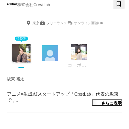
株式会社CrestLab
東京
フリーランス
オンライン面談OK
指名OK
コーポレート・スタッフ
坂東 裕太
アニメ×生成AIスタートアップ「CrestLab」代表の坂東
です。

さらに表示
子どもの頃からマンガとアニメが大好きで、今も変わら
ず人生の拠り所です。

ですが、その裏側には「時間がない・人が足りない・報