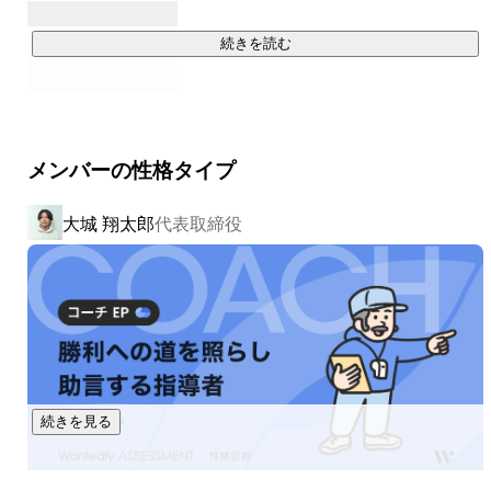
■ 営業組織コンサルティング事業

営業組織の生産性向上と事業拡大を支援するコンサルティン
続きを読む
グ事業。

営業プロセスの可視化・再設計を通じて、最適なリソース配
分と体制構築を実行。

外部パートナーの統括、リスト管理、進捗管理、契約・請求
メンバーの性格タイプ
フローまでを構造的に再設計。

戦略立案から実行・運用まで一貫して担い、再現性のある営
大城 翔太郎
代表取締役
業モデルの構築を行う。

◼︎実績

★ベンチャー通信　新たな時代をけん引するベンチャー企
業　掲載

★チアキャリアアワード2022・2023　2年連続最優秀インタ
ーン賞　受賞
続きを見る