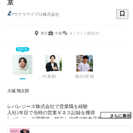
京
クラウドプロ株式会社
東京
中途
オンライン面談OK
指名OK
代表取締役
執行役員
大城 翔太郎
レバレジーズ株式会社で営業職を経験

入社1年目で当時の営業ギネス記録を獲得

さらに表示
レバレジーズ退職後、独立し沖縄で飲食店事業・不動産の
買取再販事業を開始
