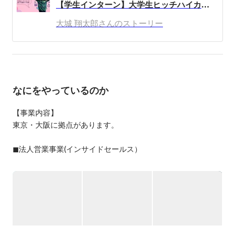
【学生インターン】大学生ヒッチハイカーが出会った"営業"という仕事
学生時代は

Airbnb民泊事業2棟運営

大城 翔太郎さんのストーリー
沖縄最大の学生団体 Movement 立ち上げ

サイバーエージェントにてインターン

シーエー・アドバンスへ新規事業（ビーコン広告）の立
案〜採択の実績あり

などを経験
なにをやっているのか
【事業内容】

東京・大阪に拠点があります。

◼︎法人営業事業(インサイドセールス）

企業向けのSaaS型サービスの導入コンサルティング

国内大手SaaS系企業で豊富な実績を有するインサイドセール
ス部門を運営。

総合代理店としてリード獲得からアポイント獲得、代理店管
理まで全て行う。
