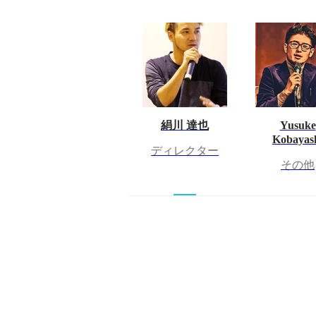
絹川 達也
Yusuke
Kobayas
ディレクター
その他