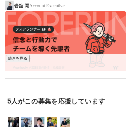
岩舘 開
Account Executive
い、そのうち半分の時間は比較表作成のための転記/入力作
業、及び、見積査定のためのデータ整理に時間を使っていま
す。そのため、本来やるべき付加価値の大きい比較・分析作
業に時間を割くことができていないのが実情です。

UPCYCLEの活用により、調達・購買担当者が、単純作業では
なく、データに基づくコストダウン検討に多くの時間を割く
ことで、組織として調達コスト最適化の実現に取り組むこと
ができます。

続きを見る
我々は、製造業における調達機能の重要性に着目していま
す。製造業の発展においてはサプライチェーン(調達網)が経営
上の最大の制約条件であると言えます。どれだけ需要があっ
ても、部品が不足すれば製造できませんし、良い製品を開発
したとしても、適切な価格でなければ売れません。そんな調
5人がこの募集を応援しています
達機能をエンパワーメントすることで製造業をもっと良くし
ていくことを目指しています。

会社HP：
https://a1a.co.jp/