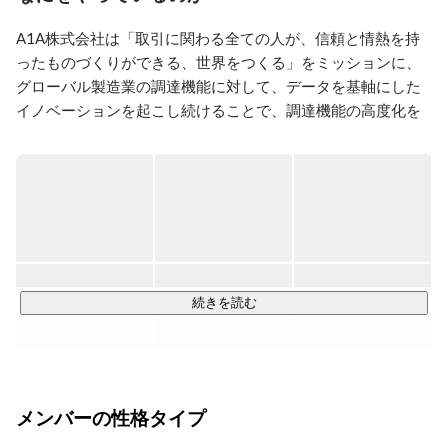
ャピタル）

2018〜現在：A1A株式会社創業

A1A株式会社は「取引に関わる全ての人が、信頼と情熱を持
ブログも書いています。

ったものづくりができる、世界をつくる」をミッションに、
https://medium.com/@shuheimatsubara
グローバル製造業の調達機能に対して、データを基軸にした
イノベーションを起こし続けることで、調達機能の高度化を
支援するスタートアップ企業です。製造業向け調達データプ
ラットフォーム「UPCYCLE」を開発・提供しています。

UPCYCLEは、上図の通りユーザーが見積書をシステム上にア
ップロードするだけで、見積書に記載された見積明細情報が
活用できるようデータ化・加工され、UPCYCLE上での比較・
分析によってデータに基づくコストダウン余地の発掘が可能
になります。

続きを読む
私たちの身の回りにある、あらゆるモノを製造するうえで、
調達・購買担当者は外部から材料や部品を調達するコーディ
ネーターとして、なくてはならない存在です。

メンバーの性格タイプ
調達・購買担当者は、見積業務に平均約40〜60%の工数を使