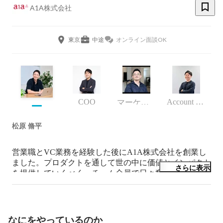
A1A株式会社
東京
中途
オンライン面談OK
COO
Account Executive
マーケティング
松原 脩平
営業職とVC業務を経験した後にA1A株式会社を創業し
ました。プロダクトを通して世の中に価値とインパクト
さらに表示
を提供していくべく、チーム全員で日々奮闘中です。

2009~2013：慶應義塾大学法学部政治学科卒業

2013~2016：株式会社キーエンス

2016〜2018 :株式会社コロプラネクスト（ベンチャーキ
なにをやっているのか