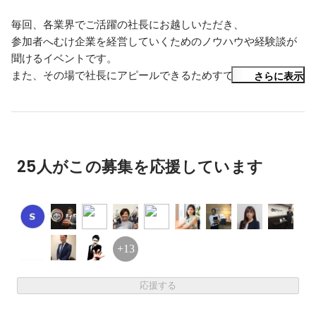
企業の後継者問題にも貢献できるのでは？と考え、企画がス
毎回、各業界でご活躍の社長にお越しいただき、

タートしました。

参加者へむけ企業を経営していくためのノウハウや経験談が
聞けるイベントです。

出資、合弁、子会社、採用、フランチャイズ、紹介店、顧
また、その場で社長にアピールできるためすでに起業してい
さらに表示
問、などが参加者とゲスト社長の間で展開されることを視野
る方は、ビジネスマッチングを

に入れ、マッチングできる場を作ります。

ゲストの企業に興味がある方は、採用マッチングを

これから起業したいという方は、出資してもらえるチャンス
＜第3回目のゲスト＞

です。

株式会社JELLYFISH 田中社長

25人がこの募集を応援しています
株式会社GIG 岩上社長

参加資格は 

CXOバンク株式会社 中村社長

★起業を考えているU30

株式会社補助金ポータル 福井社長

★すでに起業経験のあるU30

+13
【ゲスト略歴】

株式会社ジェリーフィッシュ

応援する
代表取締役 田中 翔　様
