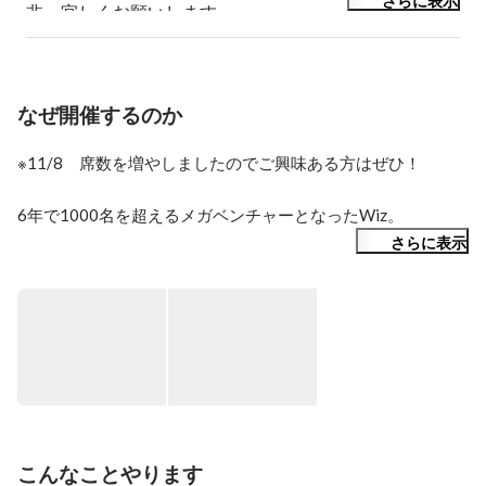
さらに表示
非、宜しくお願いします。
なぜ開催するのか
※11/8　席数を増やしましたのでご興味ある方はぜひ！

6年で1000名を超えるメガベンチャーとなったWiz。 

さらに表示
日本の経営者の平均年齢は59.7歳、平均引退年齢は68歳、

そして、そのなかの7割が後継者が決まっていないと言われて
います。

社長の高齢化と事業継承の問題解決が必要です。

Wizは20代の意欲ある若者を育てていきたいという思いがあ
り、新卒採用に力を入れています。

なかには起業をめざす学生は多く、学生ベンチャーですでに
事業をはじめている方もいます。

こんなことやります
現代の若者を応援し育てていくことで、
