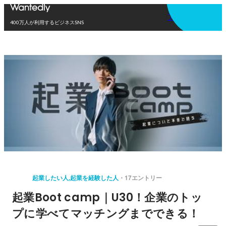
アプリを使う
400万人が利用するビジネスSNS
起業したい人,起業を経験した人
17エントリー
起業Boot camp｜U30！企業のトッ
プに学べてマッチングまでできる！