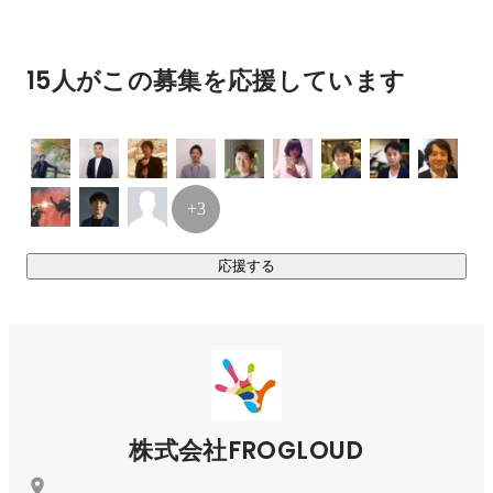
そしてSNS運用に広告。

ありとあらゆる手段で

強いエンゲージメントを

15人がこの募集を応援しています
作っていきます。

弊社が企画・プロデュースしたBMW JAPAN様の映像広告
『青い手』が、今年、シンガポールで開催されたアジア最大
級の国際広告祭SPIKES AISIA 2019でブロンズアワードを受賞
+3
しました！

応援する
その他、代表の諏訪が企画・プロデュースした広告やショー
トフィルムは、国内外で、50以上の映画祭広告祭で、受賞ノ
ミネート多数。

これまで手掛けた広告、ショートフィルムやイベントは、以
https://frogloud.com/
求められた際のパスワードは全てfrogstarです。
株式会社FROGLOUD