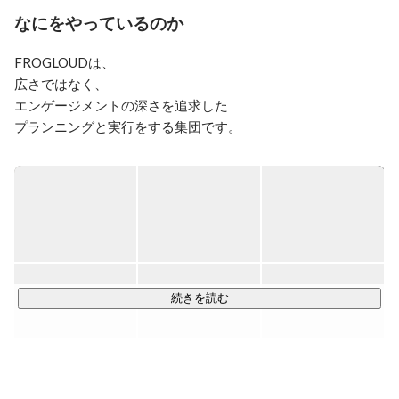
カ国16帰港地を約４ヶ月間船で世界一周しながら、劇場
なにをやっているのか
公開用長編映画を製作・配給。その後、2004年まで映像
企画・制作会社でディレクターを勤め、2005年「ショー
FROGLOUDは、

トショート フィルムフェスティバル & アジア」を企画
広さではなく、

運営する株式会社パシフィックボイスに入社。経済産業
エンゲージメントの深さを追求した

省と共に愛知万博内で開催したShort Shorts Film Festival 
EXPO 2005の成功に貢献し、その後、映像事業部 部長 
プランニングと実行をする集団です。

兼 映画祭のチーフ・プロデューサーとして、多くの企
業や行政団体とのプロジェクトや、ショートフィルムを
弊社が、今までの、広告や、PR、

企画・プロデュース。同映画祭の拡大に尽力し、2015年
エンタメ会社と異なるポイントは、

1月、同社執行役員に就任。

どのくらいの人数へ届くかでなく、

同時期、代表の別所哲也と共にブランデッドムービーの
どれくらいの深さで繋がれるかを

企画・プロデュースを中心として、同映画祭のリソース
実現することに特化している点です。

を最大限に活かした新規ビジネスの企画開発・プロデュ
ースを行う株式会社FROGLOUDを設立。

同社代表取締役として現在に至る。
映画、音楽、

続きを読む
ブランデッドムービー、

カルチャーイベント、

衣、食、住から、

商品開発に事業設計まで、
