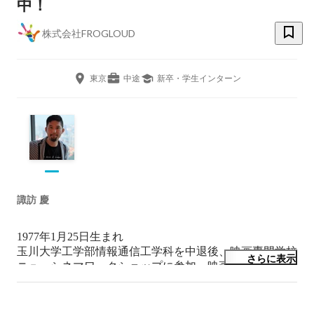
中！
株式会社FROGLOUD
東京
中途
新卒・学生インターン
諏訪 慶
1977年1月25日生まれ

玉川大学工学部情報通信工学科を中退後、映画専門学校 
さらに表示
ニューシネマワークショップに参加。映画の自主制作に
没頭し、2000年～2001年に映画「白痴」「裸足のピクニ
ック」のプロデューサーである古澤敏文氏の「On The 
Boat」プロジェクトに監督の一人として参加。南半球13