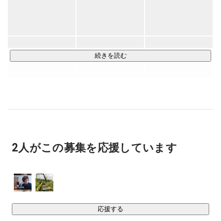
＜案件紹介＞

■METoA GINZA 「IRO×IRO STADIUM」

東急プラザ銀座内METoA Ginzaの64面液晶マルチディスプレ
イを使用した４種の未体験スポーツコンテンツ「Special 
続きを読む
Contents 《IRO×IRO STADIUM》」を制作しました。

巨大なディスプレイにひろがるデジタルスタジアムで「アー
チェリー」「卓球」「ブラインドサッカー」「バレー」をモ
チーフにした４種のスポーツが体験できます。

パラスポーツから着想を得たオリジナルの競技で、体験者の
体の動きをセンシングし、視野に広がる没入感のあるインタ
ラクションによって、これまでにないスポーツ体験を実現し
2人がこの募集を応援しています
https://www.imgsrc.co.jp/work/iroirostadium/
■Maison KOSÉ「NEW ME COLLECTION」

様々なポーズと表情で撮影された自分の動画に50種類のメイ
クが即時自動生成され、店内にある全長12mの大型ディスプ
応援する