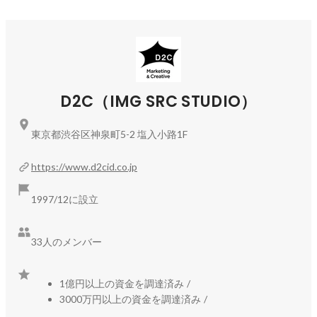
レイに投影されます。

ユーザー自身のスマートフォンにも50種類のメイクを閲覧で
きるあなただけのパーソナルサイトが届き、オリジナルムー
ビーと、50種類のメイクに紐づく400個近い商品サイトを参
照することもでき、店舗のバーチャルメイク体験とECサイト
D2C（IMG SRC STUDIO）
https://www.imgsrc.co.jp/work/maisonkose-newmecollection/
東京都渋谷区神泉町5-2 塩入小路1F
■CITIZENグローバル・キャンペーンサイト｢Save the 
https://www.d2cid.co.jp
BEYOND/CONNECTING 8 OCEANS｣

1997/12に設立
コンセプト設計、コンテンツ企画、デザインビジュアル制
作、全8ヶ国語に及ぶサイト内情報設計からフロントエンド実
33人のメンバー
https://www.imgsrc.co.jp/work/citizen-
promastersavethebeyond/
1億円以上の資金を調達済み
/
3000万円以上の資金を調達済み
/