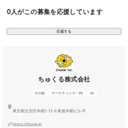
ティ」を軸となる強みとし、これを活かした新規事業を次々
0人がこの募集を応援しています
と作っていきます。

あらためてちゅくる株式会社は、なにをする会社か。

応援する
マーケティング力とクリエイティビティを活かして新規事業
をどんどん作り、前進しつづける会社です。

《現在取り組んでいる事業》

◆D2C事業

ちゅくる株式会社
エンターテイメント系グッズの企画販売、アウトドアグッズ
の企画販売、酒類の輸入・販売などをしています。精度の高
その他
マーケティング・PR
+
8
いマーケットインの手法を取り入れているため、ほぼ100%の
確率で新商品のローンチ直後から利益を出すことに成功して
います。気になる方はぜひお問い合わせください。

東京都文京区本郷1-11-6 東接本郷ビル7F
◆メディアコンサルティング事業

https://chucle.jp