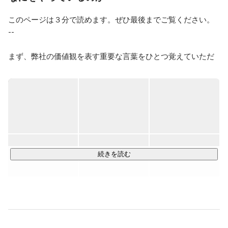
このページは３分で読めます。ぜひ最後までご覧ください。

--

まず、弊社の価値観を表す重要な言葉をひとつ覚えていただ
きたいです。

それは、「前に進む」ということ。

前に進むとは、幾多の困難を乗り越えて見えない景色を見に
行くことです。ひとりひとりが前進することで、事業を前に
動かし、人間社会を前進させる。そのこと自体に人生の意味
があると考えています。

続きを読む
より成長性の高い事業領域にフォーカスし、"成長最適"な役割
にメンバーをアサインすることでこれを実現します。

とはいえ四方八方に枝葉を伸ばしても高く成長することはで
きません。弊社は「マーケティング力」と「クリエイティビ