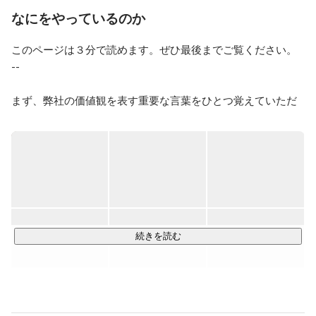
もよろしくお願いいたします。
なにをやっているのか
このページは３分で読めます。ぜひ最後までご覧ください。

--

まず、弊社の価値観を表す重要な言葉をひとつ覚えていただ
きたいです。

それは、「前に進む」ということ。

前に進むとは、幾多の困難を乗り越えて見えない景色を見に
行くことです。ひとりひとりが前進することで、事業を前に
動かし、人間社会を前進させる。そのこと自体に人生の意味
があると考えています。

続きを読む
より成長性の高い事業領域にフォーカスし、"成長最適"な役割
にメンバーをアサインすることでこれを実現します。
