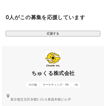
とはいえ四方八方に枝葉を伸ばしても高く成長することはで
きません。弊社は「マーケティング力」と「クリエイティビ
ティ」を軸となる強みとし、これを活かした新規事業を次々
0人がこの募集を応援しています
と作っていきます。

あらためてちゅくる株式会社は、なにをする会社か。

応援する
マーケティング力とクリエイティビティを活かして新規事業
をどんどん作り、前進しつづける会社です。

《現在取り組んでいる事業》

◆D2C事業

ちゅくる株式会社
エンターテイメント系グッズの企画販売、アウトドアグッズ
の企画販売、酒類の輸入・販売などをしています。精度の高
その他
マーケティング・PR
+
8
いマーケットインの手法を取り入れているため、ほぼ100%の
確率で新商品のローンチ直後から利益を出すことに成功して
います。気になる方はぜひお問い合わせください。

東京都文京区本郷1-11-6 東接本郷ビル7F