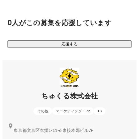
とはいえ四方八方に枝葉を伸ばしても高く成長することはで
きません。弊社は「マーケティング力」と「クリエイティビ
ティ」を軸となる強みとし、これを活かした新規事業を次々
0人がこの募集を応援しています
と作っていきます。

あらためてちゅくる株式会社は、なにをする会社か。

応援する
マーケティング力とクリエイティビティを活かして新規事業
をどんどん作り、前進しつづける会社です。

《現在取り組んでいる事業》

◆D2C事業

ちゅくる株式会社
エンターテイメント系グッズの企画販売、アウトドアグッズ
の企画販売、酒類の輸入・販売などをしています。精度の高
その他
マーケティング・PR
+
8
いマーケットインの手法を取り入れているため、ほぼ100%の
確率で新商品のローンチ直後から利益を出すことに成功して
います。気になる方はぜひお問い合わせください。

東京都文京区本郷1-11-6 東接本郷ビル7F