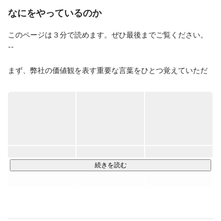
もよろしくお願いいたします。
なにをやっているのか
このページは３分で読めます。ぜひ最後までご覧ください。

--

まず、弊社の価値観を表す重要な言葉をひとつ覚えていただ
きたいです。

それは、「前に進む」ということ。

前に進むとは、幾多の困難を乗り越えて見えない景色を見に
行くことです。ひとりひとりが前進することで、事業を前に
動かし、人間社会を前進させる。そのこと自体に人生の意味
があると考えています。

続きを読む
より成長性の高い事業領域にフォーカスし、"成長最適"な役割
にメンバーをアサインすることでこれを実現します。
