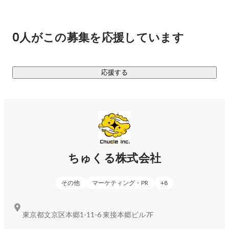
とはいえ四方八方に枝葉を伸ばしても高く成長することはで
きません。弊社は「マーケティング力」と「クリエイティビ
ティ」を軸となる強みとし、これを活かした新規事業を次々
0人がこの募集を応援しています
と作っていきます。

あらためてちゅくる株式会社は、なにをする会社か。

応援する
マーケティング力とクリエイティビティを活かして新規事業
をどんどん作り、前進しつづける会社です。

《現在取り組んでいる事業》

◆D2C事業

ちゅくる株式会社
エンターテイメント系グッズの企画販売、アウトドアグッズ
の企画販売、酒類の輸入・販売などをしています。精度の高
その他
マーケティング・PR
+
8
いマーケットインの手法を取り入れているため、ほぼ100%の
確率で新商品のローンチ直後から利益を出すことに成功して
います。気になる方はぜひお問い合わせください。

東京都文京区本郷1-11-6 東接本郷ビル7F