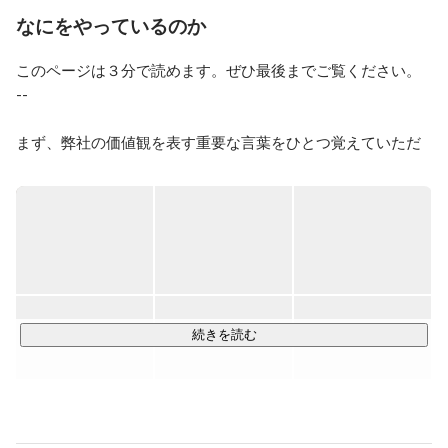
もよろしくお願いいたします。
なにをやっているのか
このページは３分で読めます。ぜひ最後までご覧ください。

--

まず、弊社の価値観を表す重要な言葉をひとつ覚えていただ
きたいです。

それは、「前に進む」ということ。

前に進むとは、幾多の困難を乗り越えて見えない景色を見に
行くことです。ひとりひとりが前進することで、事業を前に
動かし、人間社会を前進させる。そのこと自体に人生の意味
があると考えています。

続きを読む
より成長性の高い事業領域にフォーカスし、"成長最適"な役割
にメンバーをアサインすることでこれを実現します。
