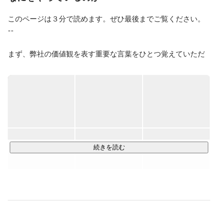
このページは３分で読めます。ぜひ最後までご覧ください。

--

まず、弊社の価値観を表す重要な言葉をひとつ覚えていただ
きたいです。

それは、「前に進む」ということ。

前に進むとは、幾多の困難を乗り越えて見えない景色を見に
行くことです。ひとりひとりが前進することで、事業を前に
動かし、人間社会を前進させる。そのこと自体に人生の意味
があると考えています。

続きを読む
より成長性の高い事業領域にフォーカスし、"成長最適"な役割
にメンバーをアサインすることでこれを実現します。

とはいえ四方八方に枝葉を伸ばしても高く成長することはで
きません。弊社は「マーケティング力」と「クリエイティビ