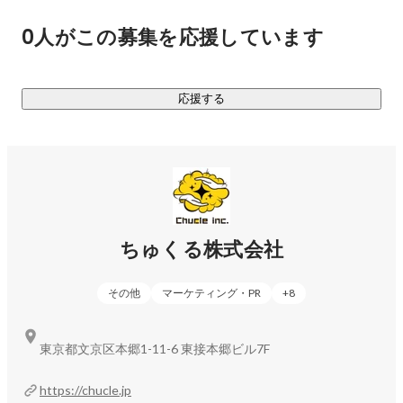
ティ」を軸となる強みとし、これを活かした新規事業を次々
0人がこの募集を応援しています
と作っていきます。

あらためてちゅくる株式会社は、なにをする会社か。

応援する
マーケティング力とクリエイティビティを活かして新規事業
をどんどん作り、前進しつづける会社です。

《現在取り組んでいる事業》

◆D2C事業

ちゅくる株式会社
エンターテイメント系グッズの企画販売、アウトドアグッズ
の企画販売、酒類の輸入・販売などをしています。精度の高
その他
マーケティング・PR
+
8
いマーケットインの手法を取り入れているため、ほぼ100%の
確率で新商品のローンチ直後から利益を出すことに成功して
います。気になる方はぜひお問い合わせください。

東京都文京区本郷1-11-6 東接本郷ビル7F
◆メディアコンサルティング事業

https://chucle.jp