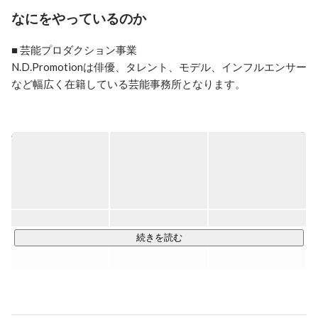
現在は、Z世代（1995年以降生まれの若年層）を対象と
なにをやっているのか
したシンクタンク組織「Z総研」の発足や、TikTok広告
クリエイティブの提案・制作・キャスティングなど

■ 芸能プロダクション事業

スマホネイティブ世代へのアプローチや行動分析・コン
N.D.Promotionは俳優、タレント、モデル、インフルエンサー
テンツ開発などに従事している。

など幅広く在籍している芸能事務所となります。

【出演歴】

若年層マーケティングサミット2018 #05_インフルエン
所属タレントには若手女優としてドラマ・映画に引っ張りだ
サーマーケティング3.0

こ、ドラマ『ブラックシンデレラ』で主演を務めて以降、「3
リクルートホールディングス インフルエンサーマーケ
年C組は不倫してます。」や「インフォーマ-闇を生きる獣た
ティング勉強会

ち-」の主演や「ファイトソング」、映画「君が落とした青
宣伝会議 TikTokスタートアップセミナー講師
空」「女子高生に殺されたい」など数々の話題作に出演し、
SNSの総フォロワー数は250万人を超え、過去には好きなイン
フルエンサーランキングで2年連続で1位(※)に輝く『莉子』を
はじめ、

続きを読む
“ふーりー”の通称で親しまれ、あざとかわいいフレンチガーリ
ーな世界観が支持を集め女性を中心に人気急上昇中。ファッ
ションブランドの設立や 「KAWAII LAB.」の新アイドルグル
ープ「CUTIE STREET」のメンバーとしても活動がスタート