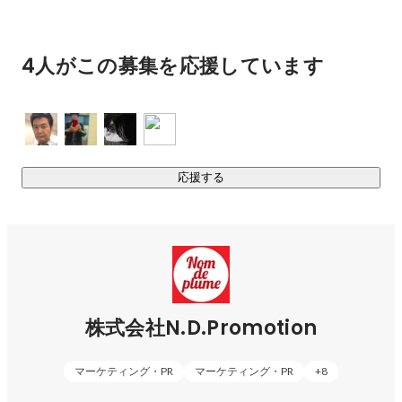
し今後も幅広い活躍が期待される『古澤里紗』、

SNSでのメイク動画や一人飲み動画では自身のエピソードを
交えたトークが人気のコンテンツとなっており、YouTubeで
4人がこの募集を応援しています
1,500万PVを突破し話題となった、短編映画「触れた、だけ
だった。（純猥談）」への出演やABEMAのプロレス中継に加
え、多数広告にも出演する『まつきりな』などが所属してい
ます。

応援する
https://ndpromotion.co.jp/talent/
(※)マイナビティーンズの「好きな女性インフルエンサーラン
キング」（2020年,2021年）

■ メディア運営

株式会社N.D.Promotion
Z世代女子向けメディアNom de plume（ノンデプルーム）を
運営しており、Nom de plume公式SNSの総フォロワー数は約
50万フォロワーを誇っています。

マーケティング・PR
マーケティング・PR
+
8