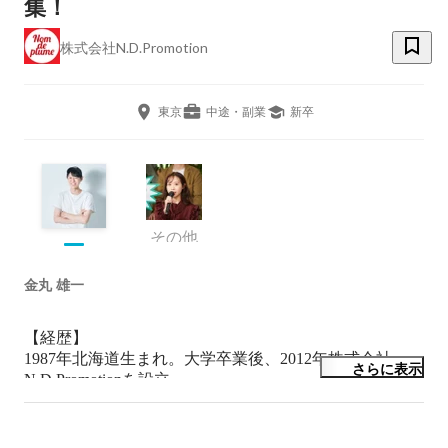
集！
株式会社N.D.Promotion
東京
中途・副業
新卒
その他
金丸 雄一
【経歴】

1987年北海道生まれ。大学卒業後、2012年株式会社
さらに表示
N.D.Promotionを設立。

ソーシャルメディア黎明期よりSNSを活用したタレント
育成・開発や、

女性向けwebマガジン「Nom de plume」の創刊を行う。
