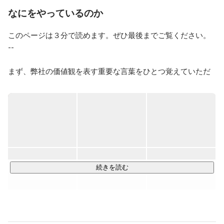
もよろしくお願いいたします。
なにをやっているのか
このページは３分で読めます。ぜひ最後までご覧ください。

--

まず、弊社の価値観を表す重要な言葉をひとつ覚えていただ
きたいです。

それは、「前に進む」ということ。

前に進むとは、幾多の困難を乗り越えて見えない景色を見に
行くことです。ひとりひとりが前進することで、事業を前に
動かし、人間社会を前進させる。そのこと自体に人生の意味
があると考えています。

続きを読む
より成長性の高い事業領域にフォーカスし、"成長最適"な役割
にメンバーをアサインすることでこれを実現します。
