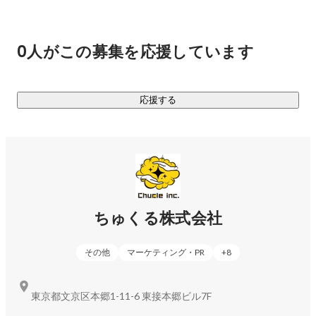
とはいえ四方八方に枝葉を伸ばしても高く成長することはで
きません。弊社は「マーケティング力」と「クリエイティビ
ティ」を軸となる強みとし、これを活かした新規事業を次々
0人がこの募集を応援しています
と作っていきます。

あらためてちゅくる株式会社は、なにをする会社か。

応援する
マーケティング力とクリエイティビティを活かして新規事業
をどんどん作り、前進しつづける会社です。

《現在取り組んでいる事業》

◆D2C事業

ちゅくる株式会社
エンターテイメント系グッズの企画販売、アウトドアグッズ
の企画販売、酒類の輸入・販売などをしています。精度の高
その他
マーケティング・PR
+
8
いマーケットインの手法を取り入れているため、ほぼ100%の
確率で新商品のローンチ直後から利益を出すことに成功して
います。気になる方はぜひお問い合わせください。

東京都文京区本郷1-11-6 東接本郷ビル7F