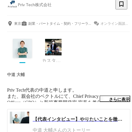
Priv Tech株式会社
東京
副業・パートタイム・契約・フリーランス
オンライン面談OK
カスタマーサクセス
中道 大輔
Priv Tech代表の中道と申します。

また、親会社のベクトルにて、Chief Privacy 
さらに表示
Officer（CPO）と新規事業開発室 室長を兼任しておりま
す。

【代表インタビュー】やりたいことを徹底的にやるのが成長への近道！モンスターカンパニーの急成長の秘密は超アウトプット重視の社風にあった
今までの経歴としましては、

ヤフーやソフトバンクといった会社で、事業戦略や複数の
中道 大輔さんのストーリー