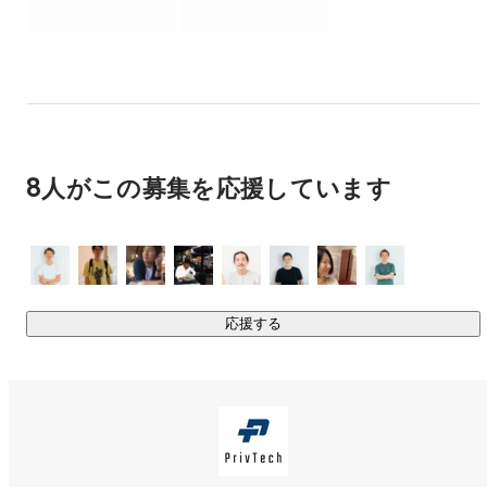
また、取得した同意情報に基づいて、各種デジタルマーケテ
ィングツールと連携が可能です。

https://privtech.co.jp/service/trust360/
ーーーーーーーーーー

8人がこの募集を応援しています
【企業向けにプライバシー周りのコンサルティングを行う
「プライバシーコンサルティング」】

2020年6月に改正個人情報保護法が成立し、データに対する
個人の権利が強化されると共に、法令違反に対するペナルテ
ィが強化されます。また、各種ベンダーからの3rd Party 
Cookie規制も進んでおり、世の中のプライバシー保護への関
応援する
心が高まってきています。

企業においても、プライバシー保護への各種対応が求められ
る中、「具体的にどんな対応をすれば良いのかわからない」
「どこから手をつけて良いのかわからない」といった声を多
くいただき、コンサルティングサービスの提供を開始しまし