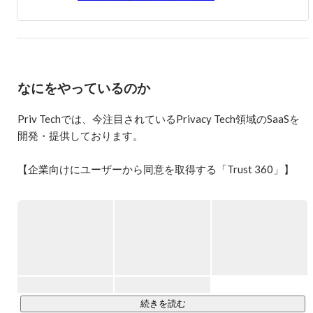
新規事業立ち上げに携わってきました。

生粋の新規事業オタクです。
なにをやっているのか
Priv Techでは、今注目されているPrivacy Tech領域のSaaSを
開発・提供しております。

【企業向けにユーザーから同意を取得する「Trust 360」】

EUの個人情報関連法律GDPRや、日本の改正個人情報保護法
の影響により、Webサイト運営会社はユーザーからデータを
取得する際に、同意取得が重要となります。

「Trust 360」は、自社開発の同意管理プラットフォームで
す。

Webサイト運営会社はユーザーから同意を簡単に取得し、管
理することができます。

続きを読む