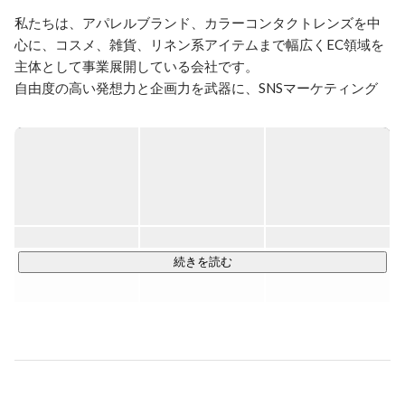
私たちは、アパレルブランド、カラーコンタクトレンズを中
心に、コスメ、雑貨、リネン系アイテムまで幅広くEC領域を
主体として事業展開している会社です。

自由度の高い発想力と企画力を武器に、SNSマーケティング
を駆使し、加速度的な成長を実現しています。

【事業について】

■アパレル事業

アパレル事業に関しては大半をオリジナル商品で展開。

東京 表参道に実店舗を構えるも、会社設立以来、販売チャン
ネルを独自ドメインでのネット販売に注力し、

他には無い付加価値の創造に努めています。

続きを読む
http://rady.jp/
「可愛くなりたい、あなたのために…」

をコンセプトに、ルームウェアから発足したブランド。

現在ではコスメや雑貨、子供服など幅広く展開し、
