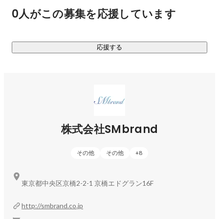
単一ブランドとして年商100億を達成。

0人がこの募集を応援しています
LINE会員600万人を超える主要ブランド。

モデルの武藤静香がデザイナーを務める。

応援する
http://michellmacaron.jp/
「小っちゃくたって可愛く輝ける…」

をコンセプトに、サイズ感にこだわったブランド。

モデルの八鍬里美がデザイナーを務める。

株式会社SMbrand
http://micoameri.jp/
「着るだけでオトナっぽく華やかに、

その他
その他
+
8
誰からも愛されるモテ服で毎日を笑顔に…」

をコンセプトに、モデルの舟山久美子（くみっきー）が

デザイナーを務める。

東京都中央区京橋2-2-1 京橋エドグラン16F
2017年AWよりSMbrandでの展開をスタート。

http://smbrand.co.jp