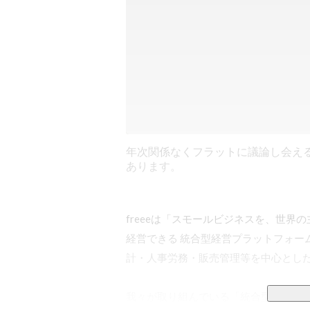
年次関係なくフラットに議論し会え
あります。
freeeは「スモールビジネスを、世
経営できる 統合型経営プラットフォー
計・人事労務・販売管理等を中心とした
我々が取り組んでいる「統合型」は、従