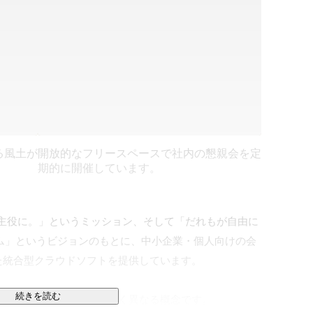
る風土が
開放的なフリースペースで社内の懇親会を定
期的に開催しています。
界の主役に。」というミッション、そして「だれもが自由に
ム」というビジョンのもとに、中小企業・個人向けの会
統合型クラウドソフトを提供しています。

続きを読む
来の業務ソフトとは大きく異なる概念です。
