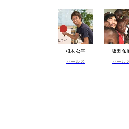
根木 公平
坂田 佑
セールス
セール