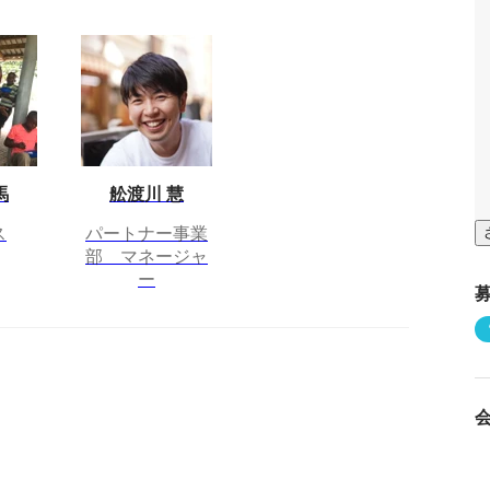
馬
舩渡川 慧
ス
パートナー事業
部 マネージャ
ー