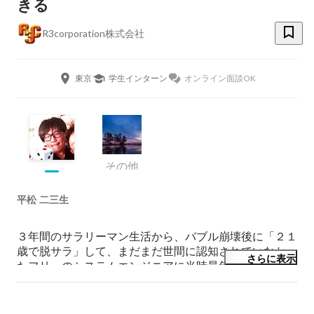
きる
R3corporation株式会社
東京
学生インターン
オンライン面談OK
その他
平松 二三生
３年間のサラリーマン生活から、バブル崩壊後に「２１
歳で脱サラ」して、まだまだ世間に認知されていなかっ
さらに表示
たフリーのシステムエンジニアに当時最年少で独立。

２８歳でエンジニア開発の会社を創業。

売上３億まで伸ばすが、３９歳で突如エンジニアを引退
し、「新規事業で異業種」に参入、複数のビジネスを創