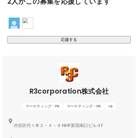
2人がこの募集を応援しています
◆こんな人にオススメ！

・就活で必須の「学チカ」がない・・・　

また、心理学や脳科学を元にした恋愛心理学「モテ脳」
・面接でうまく話せないかもしれないという不安を払拭した
という分野を作り、テレビやラジオ出演で「ナインティ
い！

ーナイン」や「雨上がり決死隊」、「アンジャッシュ渡
・入社後に即戦力になれる力をつけたい！・

・理系だけど総合職に就職する可能性も探ってみたい！

応援する
・根性論ではなく理知的な指導の下で働きたい。

・webマーケティングやweb広告運営に興味がある！

R3corporation株式会社
マーケティング・PR
マーケティング・PR
+
8
渋谷区代々木２－４－９ NMF新宿南口ビル４F