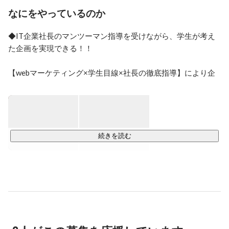
業する。

なにをやっているのか
その中でも貸会議室ビジネスでは、創業10年で「東京・
◆IT企業社長のマンツーマン指導を受けながら、学生が考え
横浜・関西に30拠点」を運営。

た企画を実現できる！！

事務員1人での運営できるよう、全てをシステム化→全
自動とし、「高い利益率を確保するモデル」を作った。

また、それを実現するものの１つとして、全ての集客を
【webマーケティング×学生目線×社長の徹底指導】により企
Ｗｅｂや媒体による「Ｐｕｌｌ型集客」に特化させ、こ
画を事業化し、企業が採用において抱える課題を解決しま
れらの取り組みにより、低価格・高コンバージョンの集
す。

客システムを創り上げたが、この集客システムは、業者
などを使わず、全て自社運営の内製化により、実現させ
案件は新卒採用に関するもののみなので、あなたの「学生目
た。

線」が大きな強みになります！

続きを読む
現在は、ＩＴ分野、事業再生や起業支援など含めたビジ
ネス分野の経営コンサルを行っており、執行役員また顧
また、起業家やベンチャー・大手企業で活躍するビジネスパ
問先として10社ほどを担当している。

ーソンを毎年200名輩出する長期インターンシップコミュニ
ティ「PSF」に所属しているので、PSFと共同での企画も多数
３６歳から心理学やＮＬＰ（脳科学）も学び、それらを
実施しています。

駆使した「ビジネス脳」を探究。「脳の使い方」を知る
ことで、アイデアを生み出したり、作業を効率化させる
ことを可能に出来るような教育コンテンツを確立してお
り、「人材教育」や「組織改革」なども行っている。
