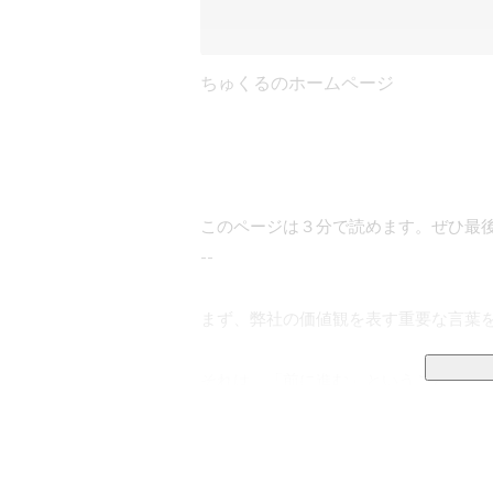
ちゅくるのホームページ
このページは３分で読めます。ぜひ最後
--

まず、弊社の価値観を表す重要な言葉を
それは、「前に進む」ということ。

前に進むとは、幾多の困難を乗り越え
進することで、事業を前に動かし、人