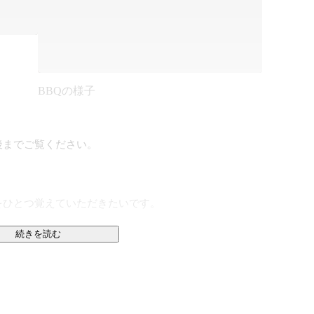
BBQの様子
までご覧ください。

ひとつ覚えていただきたいです。

続きを読む
て見えない景色を見に行くことです。ひとりひとりが前
間社会を前進させる。そのこと自体に人生の意味がある