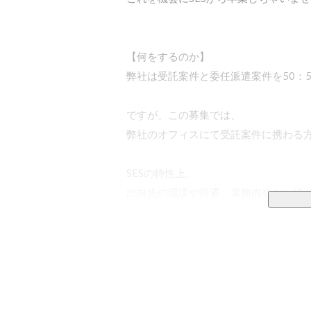
【何をするのか】

弊社は受託案件と委任派遣案件を50：5
ですが、この募集では、

弊社のオフィスにて受託案件に携わる方
SESの特性上、

出向先の環境や待遇、業務内容など様々
しかし、今回は受託案件がメインの募集
これらの不安を感じる必要がありません
また、面談時にあなたが望む仕事や環境
自分がどんな仕事を、どのポジションで