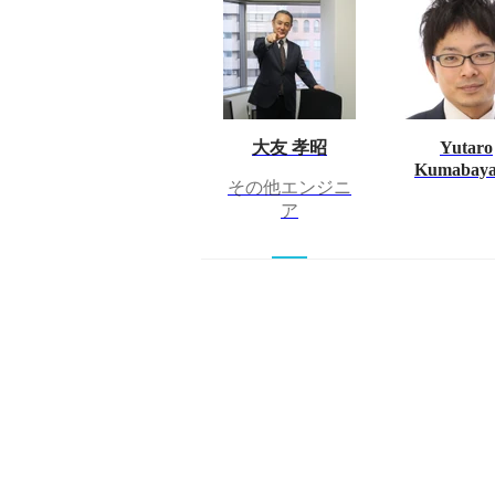
大友 孝昭
Yutaro
Kumabaya
その他エンジニ
ア