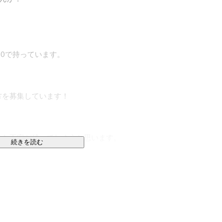
0で持っています。

を募集しています！

な不安が残ってしまうと思います。

続きを読む
であるため、

！

をしっかりと伺います。

やりたいか、
