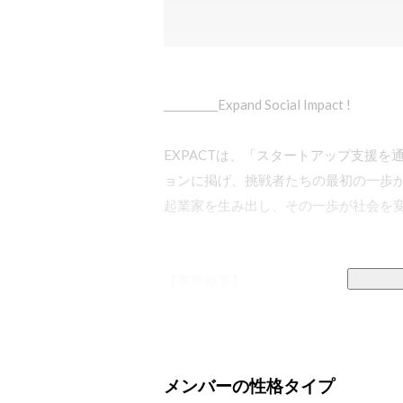
__________Expand Social Impact !

EXPACTは、「スタートアップ支援
ョンに掲げ、挑戦者たちの最初の一歩
起業家を生み出し、その一歩が社会を変
【事業概要】

EXPACTは、資金調達から採用、広報、
長フェーズに応じて実務レベルで手を
るアドバイスに留まらず、クライアン
ションを共に実行することが強みです。
メンバーの性格タイプ