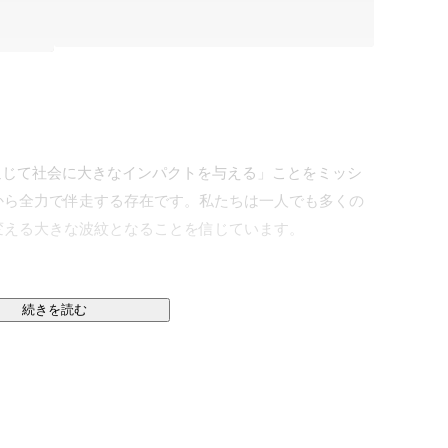
を通じて社会に大きなインパクトを与える」ことをミッシ
から全力で伴走する存在です。私たちは一人でも多くの
える大きな波紋となることを信じています。

続きを読む
EXIT（M&A・IPO）支援まで、クライアント企業の成
動かすハンズオン型の伴走支援を提供しています。単な
ト固有の課題に寄り添い、実践的かつ具体的なソリュー

