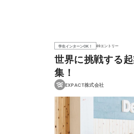
89エントリー
学生インターンOK！
世界に挑戦する起
集！
EXPACT株式会社