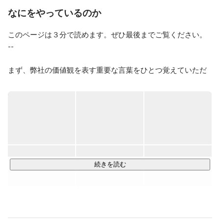
に進化したんだろうとか。

なにをやっているのか
自然科学も好きです。

このページは３分で読めます。ぜひ最後までご覧ください。

自転車はなぜ倒れないんだろうとか。磁石はなぜくっつ
くんだろうとか。

--

なんで最短距離が最速ではないんだろうとか。命の単位
はなんなのかとか。

まず、弊社の価値観を表す重要な言葉をひとつ覚えていただ
きたいです。

社会といえば、人の心情や行動、経済にも関心がありま
す。

それは、「前に進む」ということ。

なんであの人はいつも同じ服を着ているんだろうとか。
なんであの会社はすごく儲かってるんだろうとか。なん
のために力いっぱい働いているんだろうとか。

前に進むとは、幾多の困難を乗り越えて見えない景色を見に
行くことです。ひとりひとりが前進することで、事業を前に
小さい頃に「なぜなぜ期」ってあったと思うんですよ。

動かし、人間社会を前進させる。そのこと自体に人生の意味
まさにあれが一生続いていて、ようやく少しは理解でき
があると考えています。

続きを読む
たことを活かして、世界になにかを表現しなければと思
っています。

より成長性の高い事業領域にフォーカスし、"成長最適"な役割
一生懸命にいきましょう。
にメンバーをアサインすることでこれを実現します。
