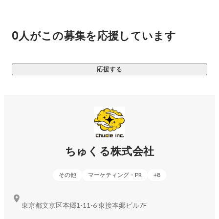
とはいえ四方八方に枝葉を伸ばしても高く成長することはで
きません。弊社は「マーケティング力」と「クリエイティビ
ティ」を軸となる強みとし、これを活かした新規事業を次々
0人がこの募集を応援しています
と作っていきます。

あらためてちゅくる株式会社は、なにをする会社か。

応援する
マーケティング力とクリエイティビティを活かして新規事業
をどんどん作り、前進しつづける会社です。

《現在取り組んでいる事業》

◆D2C事業

ちゅくる株式会社
エンターテイメント系グッズの企画販売、アウトドアグッズ
の企画販売、酒類の輸入・販売などをしています。精度の高
その他
マーケティング・PR
+
8
いマーケットインの手法を取り入れているため、ほぼ100%の
確率で新商品のローンチ直後から利益を出すことに成功して
います。気になる方はぜひお問い合わせください。

東京都文京区本郷1-11-6 東接本郷ビル7F