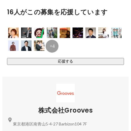
16人がこの募集を応援しています
https://speakerdeck.com/grooves_recruit/0317-grooves-
recruitbook
【Crowd Agent（クラウドエージェント）】

+4
地方活性化賞受賞！

全国の人材紹介会社と求人企業を結ぶ国内最大級の採用プラ
応援する
ットフォーム

企業の採用課題の解決や人材紹介事業の成功に寄り添い、業
界発展の貢献を目指しています。

都市部のみならず、地方銀行と連携し、地方銀行の顧客であ
る地元の優良企業と人材紹介会社をクラウドエージェントで
結ぶことで、優秀な人材が全国へ流動的に転職しUIターンの
株式会社Grooves
https://recruiting.crowd-agent.com
東京都港区南青山5-4-27 Barbizon104 7F