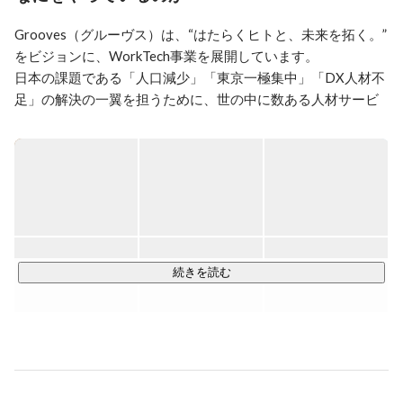
　grooves へジョイン、

Grooves（グルーヴス）は、“はたらくヒトと、未来を拓く。” 
　Forkwell 事業部のRAとしてIT/Web 系企業のエンジニ
ア採用支援

をビジョンに、WorkTech事業を展開しています。

日本の課題である「人口減少」「東京一極集中」「DX人材不
・2016年4月〜現在

足」の解決の一翼を担うために、世の中に数ある人材サービ
　Crowd Agent 事業部のRAへ異動、

スの中でも、独自性の高いオリジナリティのあるサービスを
　IT/Web 系企業を中心にさまざまな職種の採用支援
提供しています。

私たちはこれまでも「ダイレクトリクルーティング」や
「HRTech」という新しい領域や言葉を生み出し、HR業界に
一石を投じてきました。

※「HRTech」の商標保有

続きを読む
今後ますますヒトは、労働に合わせて人生を選ぶのではな
く、人生とともに「はたらく」を選んでいく時代へと突き進
むと考えています。新たな時代に向けて、私たちは
「WorkTech」という、はたらく全てのヒトがテクノロジーの
恩恵を受け、生き生きとはたらける場を増やすことを目指し
て、日本経済を元気にしていきたいと思っています。
