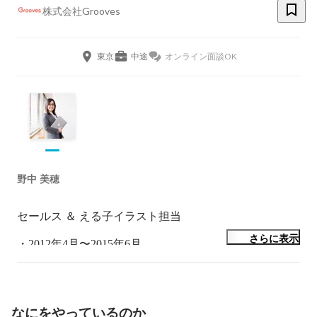
株式会社Grooves
東京
中途
オンライン面談OK
野中 美穂
セールス ＆ える子イラスト担当

さらに表示
・2012年4月〜2015年6月

　リクルートの求人広告代理店で新卒/中途/AP媒体の企
画提案営業

　飛び込み・テレアポ・クリエイティブ作成など経験

なにをやっているのか
・2015年7月〜2016年3月
