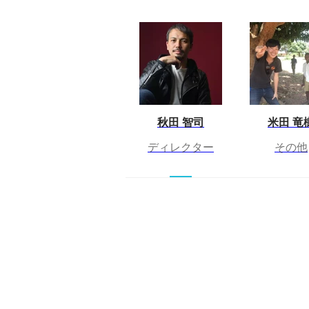
秋田 智司
米田 竜
ディレクター
その他