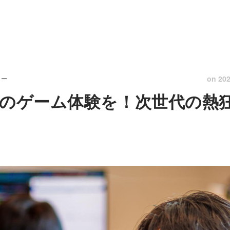
on
202
リー
知のゲーム体験を！次世代の熱