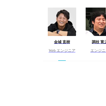
金城 直樹
調枝 寛
Web エンジニア
エンジニ