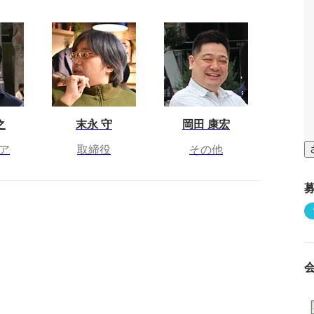
之
末永 守
岡田 康宏
ア
取締役
その他