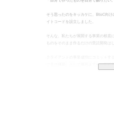
「自分で作ったものを自分で触りたい。
そう思ったのをキッカケに、BtoC向
イトコードを設立しました。

そんな、私たちが展開する事業の根底
ものをそのまま作るだけの受託開発はしな
クライアントの事業成功にコミットす
フラの構築、そして運用までを一気通貫
ーーーーー

▼①WEBシステム・サービスの受託開発
ーーーーー

月間1億PVを超えるような大規模トラ
す。
