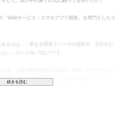
そして、世の中の多くの人に触ってもらいたい」 

けの「Webサービス・スマホアプリ開発」を専門としたラ
にあるのは、「単なる開発リソースの提供や、言われた
い」という強い"想い"です。

るため、上流の要件定義から設計、実装、クラウドイン
で担うプライム案件を中心に事業を展開しています。

続きを読む
・運営

フィックを捌くサービスの開発・運用実績を持っていま