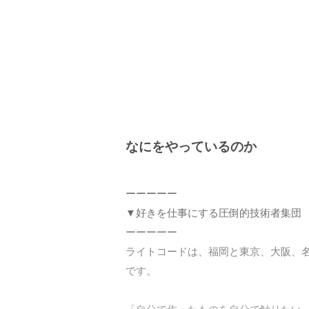
なにをやっているのか
ーーーーー

▼好きを仕事にする圧倒的技術者集団

ーーーーー

ライトコードは、福岡と東京、大阪、名古
です。
