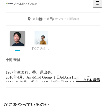
AnyMind Group
東京
中途
オンライン面談OK
D2C Solutions AnyLogi事業責任者
十河 宏輔
1987年生まれ。香川県出身。

2016年4月、AnyMind Group（旧AdAsia Holdings Pte. 
さらに表示
Ltd.）を創業。現在、D2C支援事業やインフルエンサー
関連事業を中心に、アジア・中東・インドなど13ヵ国・
地域17拠点で事業を展開する同社の事業成長を牽引。

Forbes JAPAN誌「日本の起業家ランキング」TOP20に
2020、2021の2年連続での選出をはじめ、アントレプレ
なにをやっているのか