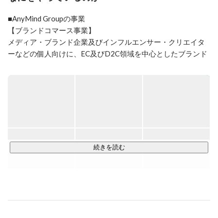
ナーとして国内外で複数の表彰歴を持つ。

■AnyMind Groupの事業

前職の株式会社マイクロアドでは最年少取締役としてア
【ブランドコマース事業】

ジア全域におけるビジネス拡大に貢献した。

メディア・ブランド企業及びインフルエンサー・クリエイタ
ーなどの個人向けに、EC及びD2C領域を中心としたブランド
の設計・企画から、生産管理、ECサイトの構築・運用、マー
ケティング、物流管理をワンストップで支援するプラットフ
ォームを開発・提供しています。

【パートナーグロース事業】

Webメディアやアプリを運営するパブリッシャーとクリエイ
ター向けに、自社プラットフォームを活用した収益化及びブ
ランド成長に向けた支援サービスを提供しています。

続きを読む
★最新のニュースはこちらでご覧ください

▶︎
https://anymindgroup.com/ja/news/