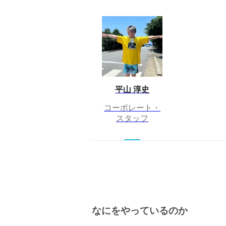
平山 淳史
コーポレート・
スタッフ
なにをやっているのか