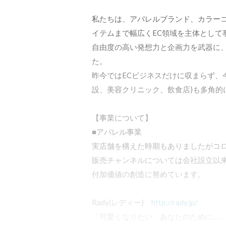
私たちは、アパレルブランド、カラー
イテムまで幅広くEC領域を主体として
自由度の高い発想力と企画力を武器に、
た。

昨今ではECビジネスだけに収まらず、
設、美容クリニック、飲食店)も多角的
【事業について】

■アパレル事業

実店舗を構えた時期もありましたがコロ
販売チャンネルについては会社設立以
付加価値の創造に努めています。

Rady(レディー)　
http://rady.jp/
「可愛くなりたい、あなたのために…」
