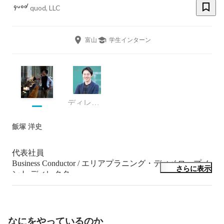
quod, LLC
富山
学生インターン
ディレクター
飯塚 洋史
代表社員

Business Conductor / エリアプラニング・ディベロップメ
さらに表示
ント ディレクター

神奈川生まれ。小学校までにほぼ47都道府県をまわる。

東京大学大学院にて、Creative Classと都市の関係、third 
placeについて研究。2008年から(株)日本政策投資銀行に
勤務。2017年にCreative Classのギルドであるquodを共同
なにをやっているのか