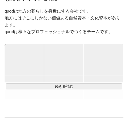
創業。地域のプラニング・ブランディングを考えると共
に、それを形にする物件開発や仕組みづくり・事業づく
quodは地方の暮らしを身近にする会社です。

りに取り組む。企業提携企画やファイナンス思考に強み
地方にはそこにしかない価値ある自然資本・文化資本があり
を有する。2020年から富山と東京の二拠点居住をスター
ます。

quodは様々なプロフェッショナルでつくるチームです。

自らが大都市と地方で暮らし・働くスタイルを実践し、地方
の価値を大都市の人々に届けます。

◆quodが創るCrystallize Firmの特徴

quodは、多様な領域の専門的なメンバーをチームアップして
いくファームであり、これからの日本にとって重要な価値で
ある自然資本、文化資本を活かしたプロジェクトをつくり、
地方の暮らしを大都市の人々に届けることで、地方の新しい
続きを読む
価値循環をつくります。

・やりたいことが明確なCreative Classの集まり

・“人”から生まれる事業にチームで向き合う

・個人個人が価値を発揮し、自らプロジェクトを推進する
