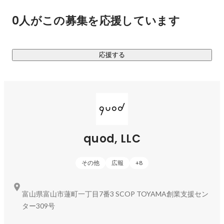
◆プロジェクト

0人がこの募集を応援しています
https://thinklab.jins.com/
働くを変える。「LIVE YOUR LIFE」のメッセージのもと、一
応援する
人で深く考える“DEEP THINK”と共創する“Co-work”を両立す
る実現するためのワークスペースを開発。

アイウエア「ジンズ（JINS）」が2017年12月にオープンし
た、“世界一集中できる環境”を目指し進化し続けるワークスペ
ース「Think Lab（シンクラボ）」の、事業企画・推進プロジ
ェクト。

quod, LLC
https://shirakaba-lake.com/
その他
広報
+
8
 “日本に本物の高原レークリゾートをつくる” プロジェクト。
白樺湖の魅力を再発見し、湖上・湖畔で過ごす時間を開発
し、エリアをレークリゾートとして推進すべくエリアブラン
富山県富山市蓮町一丁目7番3 SCOP TOYAMA創業支援セン
ディング・マネージメントを行っていく。

ター309号