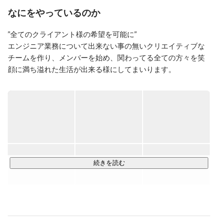
なにをやっているのか
”全てのクライアント様の希望を可能に”

エンジニア業務について出来ない事の無いクリエイティブな
チームを作り、メンバーを始め、関わってる全ての方々を笑
顔に満ち溢れた生活が出来る様にしてまいります。

・技術力のソリューション提案 

・プロジェクトの受託、運用業務 

・WEBマーケティング

・アプリケーション開発

・採用支援事業

・IT/WEB人材の育成
続きを読む