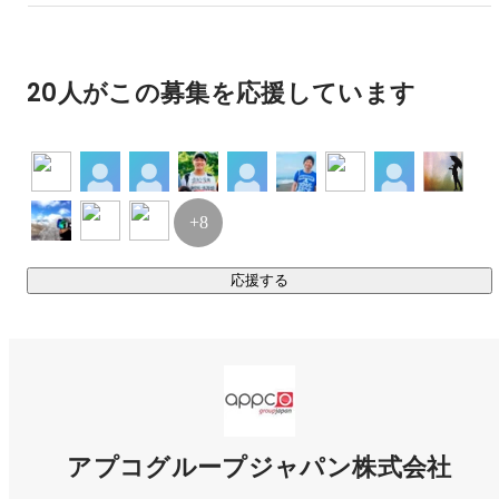
て、過去の私のように、自分のポリシーに合わない働き方
を繰り返している人にとって、弊社の環境が、殻をぶち破
伊賀 勇斗
セールス
り、自分自身の可能性を開花できるきっかけとなることを
心から願っています。
20人がこの募集を応援しています
+8
応援する
アプコグループジャパン株式会社