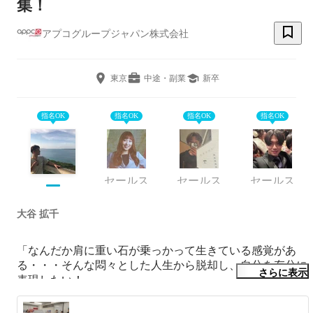
集！
アプコグループジャパン株式会社
東京
中途・副業
新卒
指名OK
指名OK
指名OK
指名OK
セールス
セールス
セールス
大谷 拡千
「なんだか肩に重い石が乗っかって生きている感覚があ
る・・・そんな悶々とした人生から脱却し、自分を存分に
さらに表示
表現したい！」

そう考えるあなたに伝えたいことがあります。
