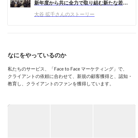
新年度から共に全力で取り組む新たな若者達の秘密とは！？
 「稼ぎたい、もっと自由に生きたい、可能性を拡大した
大谷 拡千さんのストーリー
い、毎日高いエネルギーで仕事をしたい、自由に全世界を
飛び回りたい、充実感を高めたい、熱い仲間と夢を実現し
合いたい、世界中の人たちに貢献したい！

でも・・いつもそう思うだけで、現実は何も変わっていな
い・・・」

なにをやっているのか
なぜなのでしょうか？

私たちのサービス、「Face to Face マーケティング」で、 

私たちは「変わりたい！」と心の中では思ってみても、
クライアントの依頼に合わせて、新規の顧客獲得と、認知・
「何から始めたらいいのか？」また、「どうしたら成功で
教育し、クライアントのファンを獲得しています。

きるのか？」がわからずに、自分のポリシーに合わない会
社員やアルバイトを繰り返し、ただ時間だけが経ってしま
い、なかなか変われないでいるものです。

グループは世界29か国に展開しており、お手伝いしている企
業、団体は国際NGO/NPOなどのチャリティ関連 、通信IT関
もう、あなたも気づいているのではないでしょうか？

連、金融関連、飲食関連、スポーツ関連等　様々です。 

「人生とは、こんなに退屈なものなのか！？」と、絶望の
淵にいたとき、自分よりも５歳年下の青年との運命的な出
今年からは電気小売事業者、ガス自由化に伴い、

逢いによって、人生の転機を迎えました。彼は、若くして
ガス関連のクライアントともお仕事を進めていきます！
