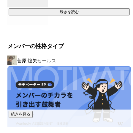
魅力ある人格の持ち主であり、周囲からも慕われ、彼のも
とにお金も人も集まる光景に、ぐっと引き込まれました。

海外では10億ドルの寄付金を

続きを読む
NGO/NPOに代わり集めたこともあります。

そこで、幸運にもアプコグループジャパン株式会社と奇跡
日本では毎月１０００人以上のお客様から

的に出逢い、入社４ヶ月目にして、全国200名の営業マン
の中でトップセールスになり、ゼロからスタートして３年
通信回線の新規顧客を開拓しています。

後には年間売上5,000万円を稼ぎ、物心両面の成功を実現
できたと同時に、年に数回は宮古島のリゾートでゆったり
メンバーの性格タイプ
日本では2014年にFace to Faceでの

とした時間を過ごし、同じ志を共有できる仲間と共に夢を
ファンドレイズ部門を開始、着実に成果を上げ、

実現し続ける毎日を実現できるようになりました。

菅原 煌矢
セールス
今までに7億円以上の寄付を集めることに成功しています。

また、私だけでなく、その秘訣をお伝えさせて頂いた人た
ちにおいても、「3か月後には月収６０万円稼げるように
今後、消費者がいいなと思えるような商品、サービスを展開
なった」「人生が楽しくなった」「セールスが楽しいと思
している企業と組み、どんどんお得な情報を世の中に発信で
えるようになった！」などの声がたくさん生まれていま
きる状態をつくっていくことを目指しています！
す。

私自身、ある人との出逢いによって人生の転機を迎えまし
た。

続きを見る
だから、今度は私が、多くの方に人生の転機を提供したい
という想いで、アプコグループジャパン株式会社を通じ