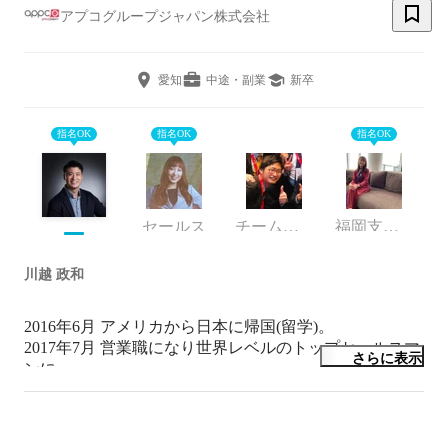
アプコグループジャパン株式会社
愛知
中途・副業
新卒
指名OK
指名OK
指名OK
セールス
チームリーダー
福岡支店 支店長
川越 政和
2016年6月 アメリカから日本に帰国(留学)。

2017年7月 営業職になり世界レベルのトップセールスマ
さらに表示
ンに。

2019年6月 東京都池袋で新規部署立ち上げ。

2022年4月 愛知県名古屋市で新規オフィス立ち上げ。
