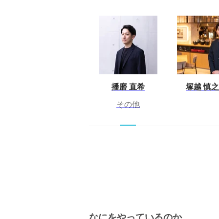
播磨 直希
塚越 慎
その他
なにをやっているのか