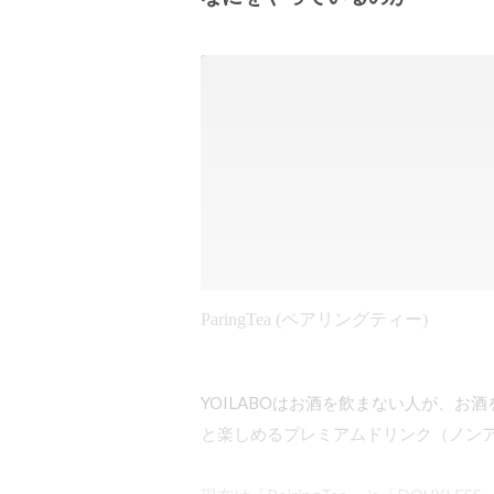
ParingTea (ペアリングティー)
YOILABOはお酒を飲まない人が、
と楽しめるプレミアムドリンク（ノンア