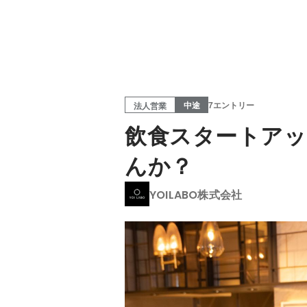
中途
7エントリー
法人営業
飲食スタートア
んか？
YOILABO株式会社