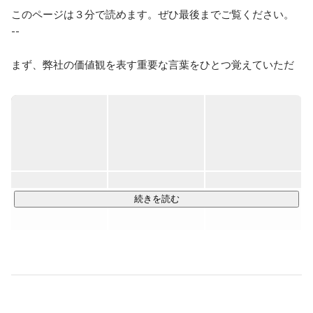
このページは３分で読めます。ぜひ最後までご覧ください。

--

まず、弊社の価値観を表す重要な言葉をひとつ覚えていただ
きたいです。

それは、「前に進む」ということ。

前に進むとは、幾多の困難を乗り越えて見えない景色を見に
行くことです。ひとりひとりが前進することで、事業を前に
動かし、人間社会を前進させる。そのこと自体に人生の意味
があると考えています。

続きを読む
より成長性の高い事業領域にフォーカスし、"成長最適"な役割
にメンバーをアサインすることでこれを実現します。

とはいえ四方八方に枝葉を伸ばしても高く成長することはで
きません。弊社は「マーケティング力」と「クリエイティビ