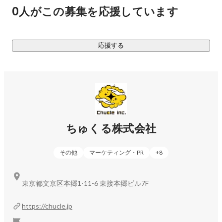
ティ」を軸となる強みとし、これを活かした新規事業を次々
0人がこの募集を応援しています
と作っていきます。

あらためてちゅくる株式会社は、なにをする会社か。

応援する
マーケティング力とクリエイティビティを活かして新規事業
をどんどん作り、前進しつづける会社です。

《現在取り組んでいる事業》

◆D2C事業

ちゅくる株式会社
エンターテイメント系グッズの企画販売、アウトドアグッズ
の企画販売、酒類の輸入・販売などをしています。精度の高
その他
マーケティング・PR
+
8
いマーケットインの手法を取り入れているため、ほぼ100%の
確率で新商品のローンチ直後から利益を出すことに成功して
います。気になる方はぜひお問い合わせください。

東京都文京区本郷1-11-6 東接本郷ビル7F
◆メディアコンサルティング事業

https://chucle.jp
弊社には、SEOメディアのノウハウを持つメンバーが集まっ