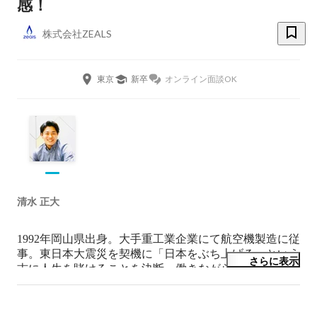
感！
株式会社ZEALS
東京
新卒
オンライン面談OK
清水 正大
1992年岡山県出身。大手重工業企業にて航空機製造に従
事。東日本大震災を契機に「日本をぶち上げる」という
さらに表示
志に人生を賭けることを決断。働きながら貯金し明治大
学に入学。在学中の2014年にZEALSを設立、代表取締
役CEOに就任。2016年に業界初となるチャットコマー
スサービス「ジールス 」をリリース。2018年「アジア