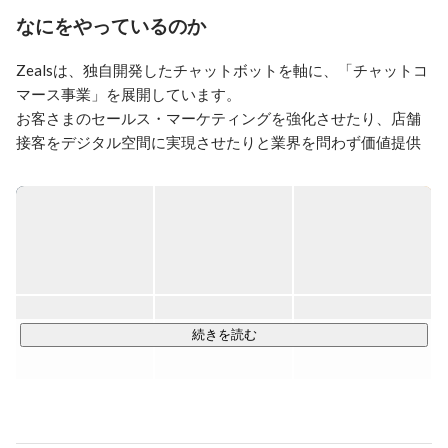
を代表する30才未満の30人の起業家」（正式名称 : 
なにをやっているのか
Forbes30 Under30 Asia） のエンタープライズ・テクノロ
ジー部門にノミネートされる。2019年、藤田ファンド, 
Zealsは、独自開発したチャットボットを軸に、「チャットコ
ジャフコ, フリークアウトより累計8.5億円を調達。2020
マース事業」を展開しています。

年、コロナ禍を契機にHISと店舗接客のデジタル化を推
お客さまのセールス・マーケティングを強化させたり、店舗
進する「接客DX」を開始。
接客をデジタル空間に実現させたりと業界を問わず価値提供
ができる「チャットコマース事業」は、コロナ禍において世
界的に注目されています。

先日には、Zベンチャーキャピタル、電通・博報堂ＤＹグルー
プなどから総額18億円の資金調達を発表しました。

これは、世界でも最大規模の調達であり、ビジネスとテクノ
ロジーの力を結集し弊社の「チャットコマース事業」をさら
に加速させています。
続きを読む