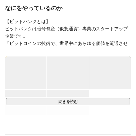
なにをやっているのか
【ビットバンクとは】

ビットバンクは暗号資産（仮想通貨）専業のスタートアップ
企業です。

「ビットコインの技術で、世界中にあらゆる価値を流通させ
る」をMissionに

暗号資産技術の応用によって、人々の生活にビットコインが
浸透し普及することを目指しています。

https://www.wantedly.com/companies/bitbank/stories
続きを読む
https://twitter.com/bitbank_inc
【主なサービス】

■ bitbank. cc
