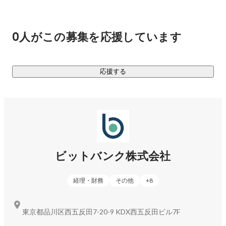
シンプルで軽量、高い機能性を備えたスマートなビットコイ
ン・アルトコイン取引所です。

金融庁にも登録済みです。

0人がこの募集を応援しています
【主要ニュース】

■2021年9月、ミクシィとセレスより75億円の資金調達を発
応援する
https://prtimes.jp/main/html/rd/p/000000077.000024344.htm
l
■Financial Times社「Asia-Pacific High-Growth Companies 
2022」にて、金融サービス部門5位 / 全体130位にランクイン
ビットバンク株式会社
https://bitbank.cc/announcement/20220411_01/
経理・財務
その他
+
8
■ICORatingの取引所レポートにおいてセキュリティが国内
No.1であると評価を受けました。

※2018年10月31日 ICORating「Exchange Security Report」
東京都品川区西五反田7-20-9 KDX西五反田ビル7F
調べ